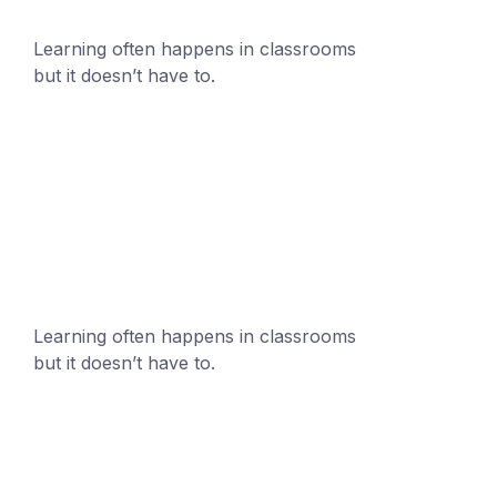
Learning often happens in classrooms
but it doesn’t have to.
+1 (24551) 21456871
mobile@number.com
Learning often happens in classrooms
but it doesn’t have to.
+1 (24551) 21456871
mobile@number.com