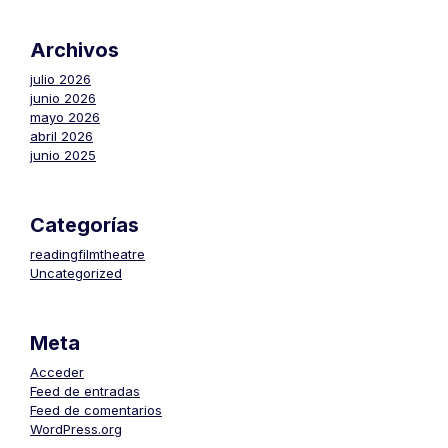
Archivos
julio 2026
junio 2026
mayo 2026
abril 2026
junio 2025
Categorías
readingfilmtheatre
Uncategorized
Meta
Acceder
Feed de entradas
Feed de comentarios
WordPress.org