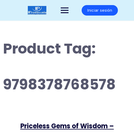
Saltar
al
Iniciar sesión
contenido
Product Tag:
9798378768578
Priceless Gems of Wisdom –