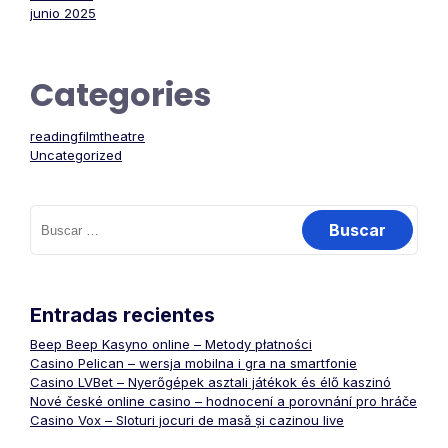
junio 2025
Categories
readingfilmtheatre
Uncategorized
Buscar:
Entradas recientes
Beep Beep Kasyno online – Metody płatności
Casino Pelican – wersja mobilna i gra na smartfonie
Casino LVBet – Nyerőgépek asztali játékok és élő kaszinó
Nové české online casino – hodnocení a porovnání pro hráče
Casino Vox – Sloturi jocuri de masă și cazinou live