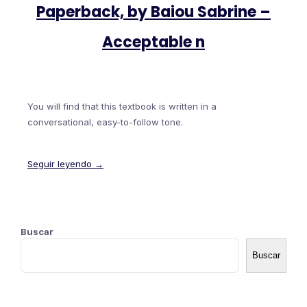
Paperback, by Baiou Sabrine –
Acceptable n
You will find that this textbook is written in a
conversational, easy-to-follow tone.
Seguir leyendo →
Buscar
Buscar