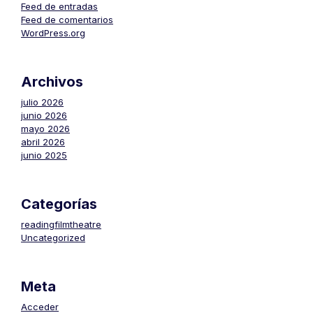
Feed de entradas
Feed de comentarios
WordPress.org
Archivos
julio 2026
junio 2026
mayo 2026
abril 2026
junio 2025
Categorías
readingfilmtheatre
Uncategorized
Meta
Acceder