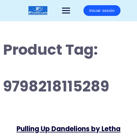
Saltar
al
Iniciar sesión
contenido
Product Tag:
9798218115289
Pulling Up Dandelions by Letha