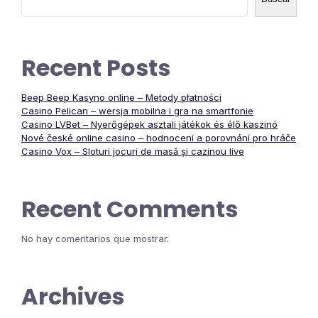
Recent Posts
Beep Beep Kasyno online – Metody płatności
Casino Pelican – wersja mobilna i gra na smartfonie
Casino LVBet – Nyerőgépek asztali játékok és élő kaszinó
Nové české online casino – hodnocení a porovnání pro hráče
Casino Vox – Sloturi jocuri de masă și cazinou live
Recent Comments
No hay comentarios que mostrar.
Archives