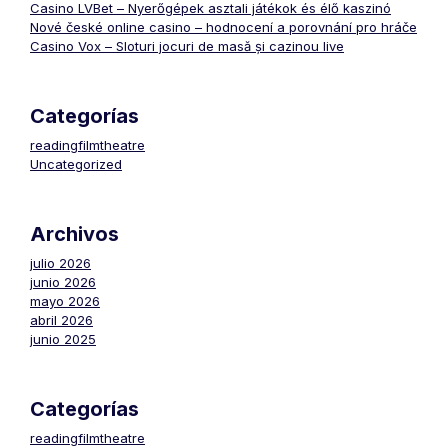
Casino LVBet – Nyerőgépek asztali játékok és élő kaszinó
Nové české online casino – hodnocení a porovnání pro hráče
Casino Vox – Sloturi jocuri de masă și cazinou live
Categorías
readingfilmtheatre
Uncategorized
Archivos
julio 2026
junio 2026
mayo 2026
abril 2026
junio 2025
Categorías
readingfilmtheatre