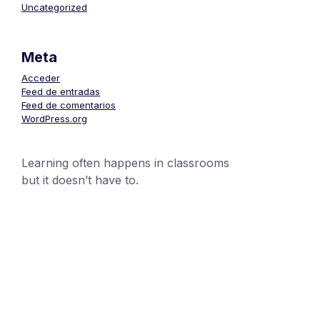
Uncategorized
Meta
Acceder
Feed de entradas
Feed de comentarios
WordPress.org
Learning often happens in classrooms
but it doesn’t have to.
+1 (24551) 21456871
mobile@number.com