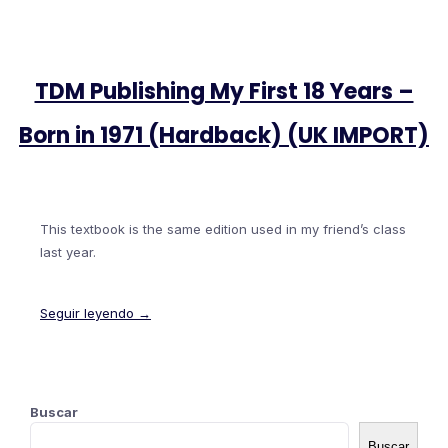
TDM Publishing My First 18 Years –
Born in 1971 (Hardback) (UK IMPORT)
This textbook is the same edition used in my friend’s class
last year.
Seguir leyendo →
Buscar
Buscar