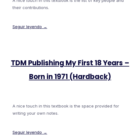
A nice touch in this textbook is the list of key people and
their contributions.
Seguir leyendo →
TDM Publishing My First 18 Years –
Born in 1971 (Hardback)
A nice touch in this textbook is the space provided for
writing your own notes.
Seguir leyendo →