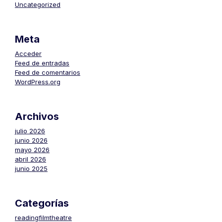
Uncategorized
Meta
Acceder
Feed de entradas
Feed de comentarios
WordPress.org
Archivos
julio 2026
junio 2026
mayo 2026
abril 2026
junio 2025
Categorías
readingfilmtheatre