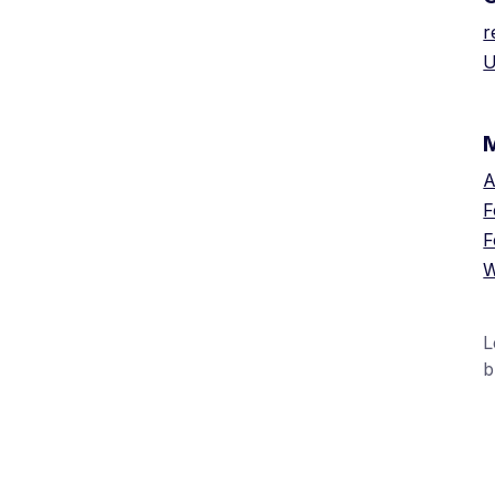
r
U
A
F
F
W
L
b
+