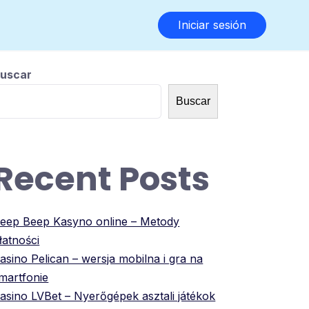
Iniciar sesión
uscar
Buscar
Recent Posts
eep Beep Kasyno online – Metody
łatności
asino Pelican – wersja mobilna i gra na
martfonie
asino LVBet – Nyerőgépek asztali játékok