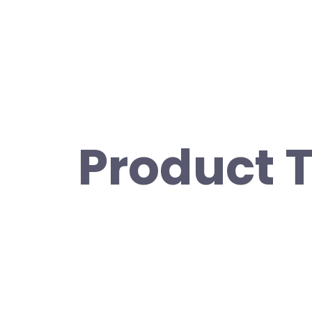
Product 