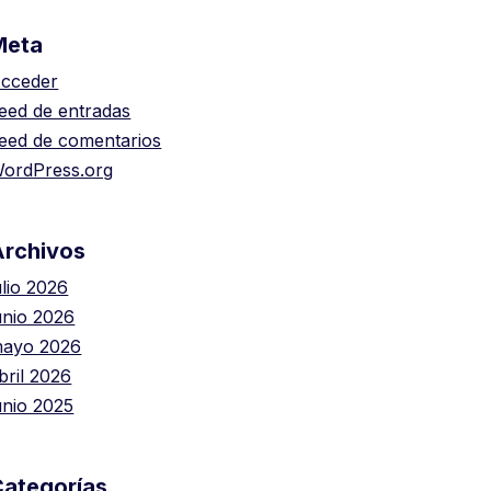
Meta
cceder
eed de entradas
eed de comentarios
ordPress.org
Archivos
ulio 2026
unio 2026
ayo 2026
bril 2026
unio 2025
Categorías