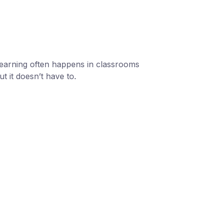
earning often happens in classrooms
ut it doesn’t have to.
1 (24551) 21456871
mobile@number.com