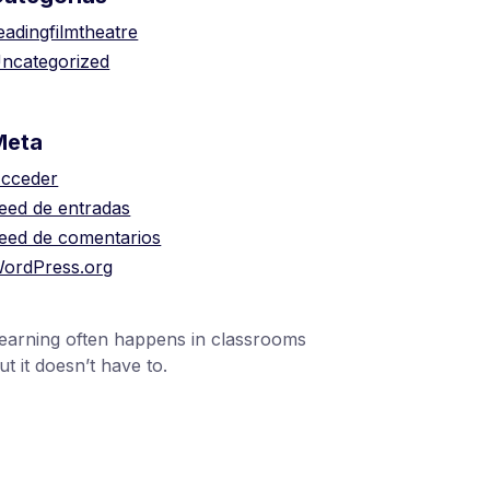
eadingfilmtheatre
ncategorized
Meta
cceder
eed de entradas
eed de comentarios
ordPress.org
earning often happens in classrooms
ut it doesn’t have to.
1 (24551) 21456871
mobile@number.com