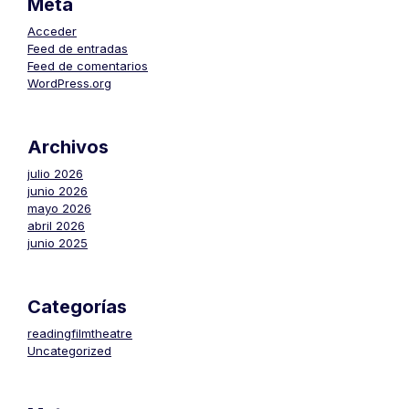
Meta
Acceder
Feed de entradas
Feed de comentarios
WordPress.org
Archivos
julio 2026
junio 2026
mayo 2026
abril 2026
junio 2025
Categorías
readingfilmtheatre
Uncategorized