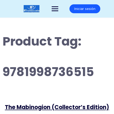
Saltar
al
Iniciar sesión
contenido
Product Tag:
9781998736515
The Mabinogion (Collector’s Edition)