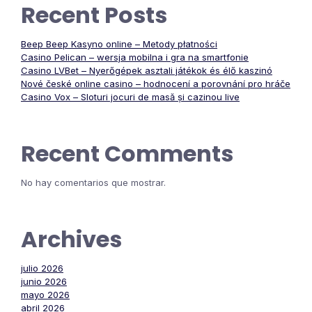
Recent Posts
Beep Beep Kasyno online – Metody płatności
Casino Pelican – wersja mobilna i gra na smartfonie
Casino LVBet – Nyerőgépek asztali játékok és élő kaszinó
Nové české online casino – hodnocení a porovnání pro hráče
Casino Vox – Sloturi jocuri de masă și cazinou live
Recent Comments
No hay comentarios que mostrar.
Archives
julio 2026
junio 2026
mayo 2026
abril 2026