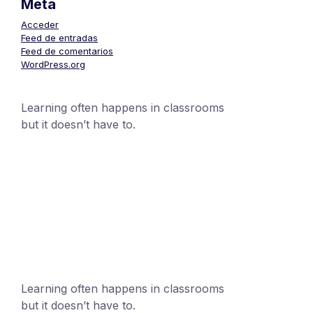
Meta
Acceder
Feed de entradas
Feed de comentarios
WordPress.org
Learning often happens in classrooms
but it doesn’t have to.
+1 (24551) 21456871
mobile@number.com
Learning often happens in classrooms
but it doesn’t have to.