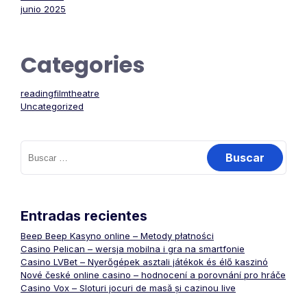
junio 2025
Categories
readingfilmtheatre
Uncategorized
Buscar:
Entradas recientes
Beep Beep Kasyno online – Metody płatności
Casino Pelican – wersja mobilna i gra na smartfonie
Casino LVBet – Nyerőgépek asztali játékok és élő kaszinó
Nové české online casino – hodnocení a porovnání pro hráče
Casino Vox – Sloturi jocuri de masă și cazinou live