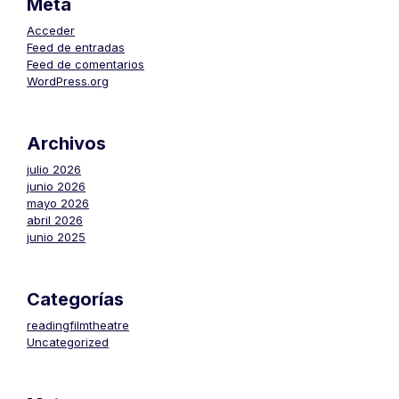
Meta
Acceder
Feed de entradas
Feed de comentarios
WordPress.org
Archivos
julio 2026
junio 2026
mayo 2026
abril 2026
junio 2025
Categorías
readingfilmtheatre
Uncategorized