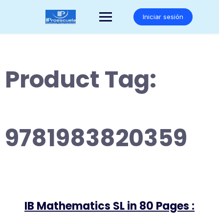
Saltar
al
Iniciar sesión
contenido
Product Tag:
9781983820359
IB Mathematics SL in 80 Pages :