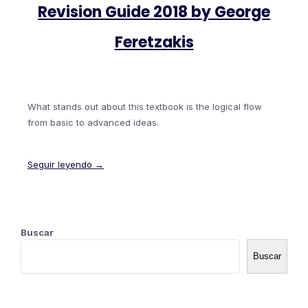
Revision Guide 2018 by George
Feretzakis
What stands out about this textbook is the logical flow
from basic to advanced ideas.
Seguir leyendo →
Buscar
Buscar