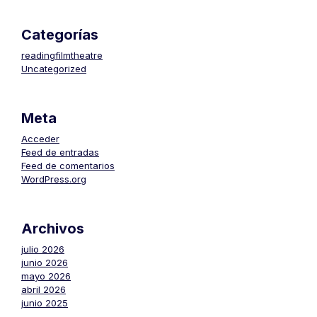
Categorías
readingfilmtheatre
Uncategorized
Meta
Acceder
Feed de entradas
Feed de comentarios
WordPress.org
Archivos
julio 2026
junio 2026
mayo 2026
abril 2026
junio 2025