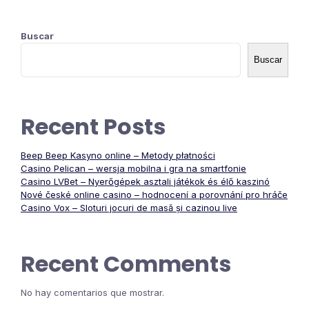
Buscar
Buscar
Recent Posts
Beep Beep Kasyno online – Metody płatności
Casino Pelican – wersja mobilna i gra na smartfonie
Casino LVBet – Nyerőgépek asztali játékok és élő kaszinó
Nové české online casino – hodnocení a porovnání pro hráče
Casino Vox – Sloturi jocuri de masă și cazinou live
Recent Comments
No hay comentarios que mostrar.