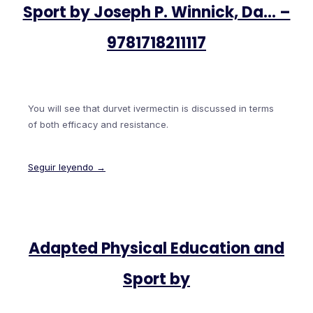
Sport by Joseph P. Winnick, Da… –
9781718211117
You will see that durvet ivermectin is discussed in terms
of both efficacy and resistance.
Seguir leyendo →
Adapted Physical Education and
Sport by