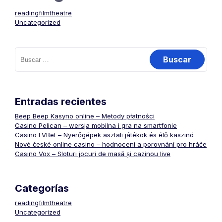
readingfilmtheatre
Uncategorized
Buscar:
Entradas recientes
Beep Beep Kasyno online – Metody płatności
Casino Pelican – wersja mobilna i gra na smartfonie
Casino LVBet – Nyerőgépek asztali játékok és élő kaszinó
Nové české online casino – hodnocení a porovnání pro hráče
Casino Vox – Sloturi jocuri de masă și cazinou live
Categorías
readingfilmtheatre
Uncategorized