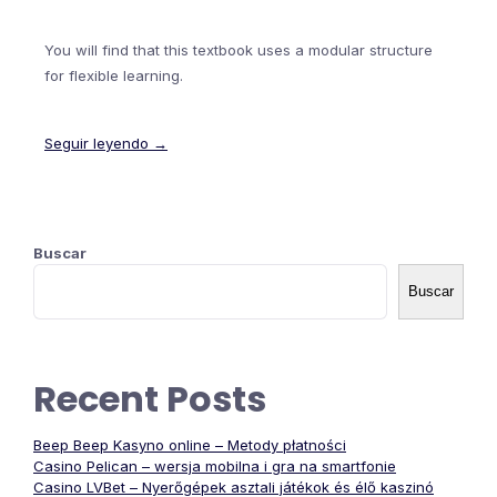
You will find that this textbook uses a modular structure
for flexible learning.
Seguir leyendo →
Buscar
Buscar
Recent Posts
Beep Beep Kasyno online – Metody płatności
Casino Pelican – wersja mobilna i gra na smartfonie
Casino LVBet – Nyerőgépek asztali játékok és élő kaszinó