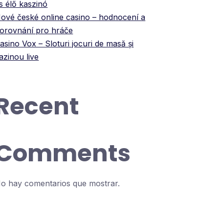
s élő kaszinó
ové české online casino – hodnocení a
orovnání pro hráče
asino Vox – Sloturi jocuri de masă și
azinou live
Recent
Comments
o hay comentarios que mostrar.