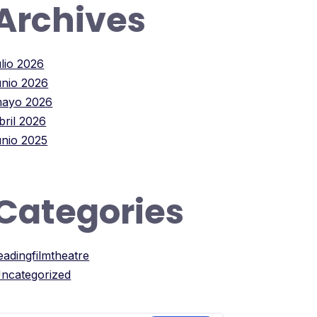
Archives
ulio 2026
unio 2026
ayo 2026
bril 2026
unio 2025
Categories
eadingfilmtheatre
ncategorized