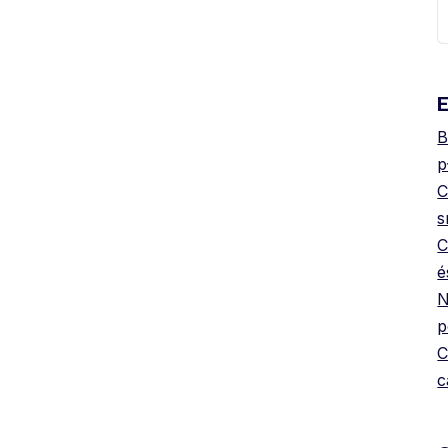
B
E
B
p
C
s
C
é
N
p
C
c