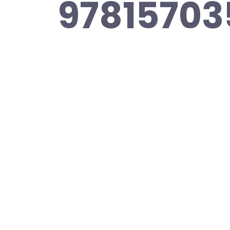
97815703