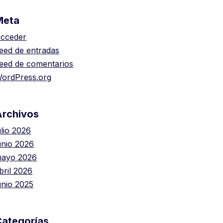
Meta
cceder
eed de entradas
eed de comentarios
ordPress.org
Archivos
ulio 2026
unio 2026
ayo 2026
bril 2026
unio 2025
Categorías