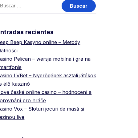
uscar:
ntradas recientes
eep Beep Kasyno online – Metody
łatności
asino Pelican – wersja mobilna i gra na
martfonie
asino LVBet – Nyerőgépek asztali játékok
s élő kaszinó
ové české online casino – hodnocení a
orovnání pro hráče
asino Vox – Sloturi jocuri de masă și
azinou live