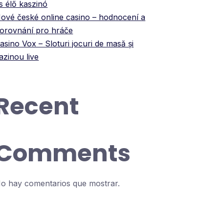
s élő kaszinó
ové české online casino – hodnocení a
orovnání pro hráče
asino Vox – Sloturi jocuri de masă și
azinou live
Recent
Comments
o hay comentarios que mostrar.