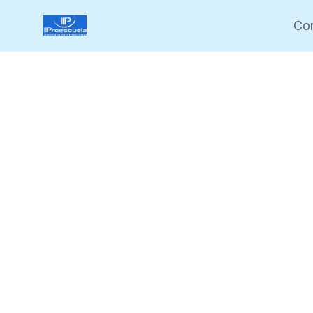
Saltar
Cor
al
contenido