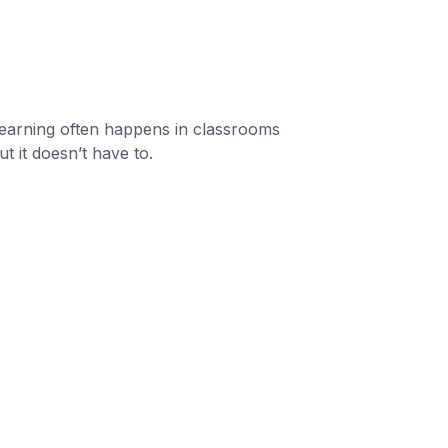
earning often happens in classrooms
ut it doesn’t have to.
1 (24551) 21456871
mobile@number.com