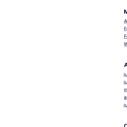
A
F
F
W
j
j
m
a
j