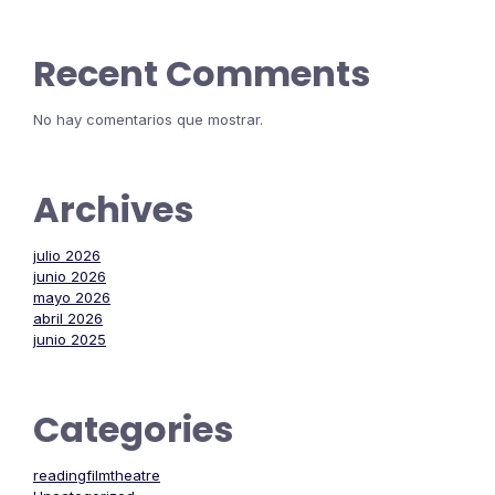
Recent Comments
No hay comentarios que mostrar.
Archives
julio 2026
junio 2026
mayo 2026
abril 2026
junio 2025
Categories
readingfilmtheatre