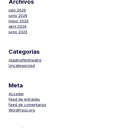
Archivos
julio 2026
junio 2026
mayo 2026
abril 2026
junio 2025
Categorías
readingfilmtheatre
Uncategorized
Meta
Acceder
Feed de entradas
Feed de comentarios
WordPress.org