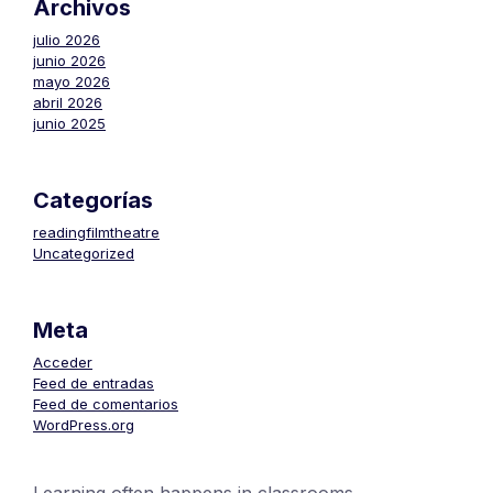
Archivos
julio 2026
junio 2026
mayo 2026
abril 2026
junio 2025
Categorías
readingfilmtheatre
Uncategorized
Meta
Acceder
Feed de entradas
Feed de comentarios
WordPress.org