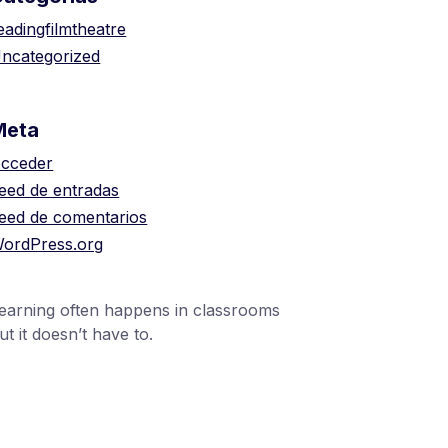
eadingfilmtheatre
ncategorized
Meta
cceder
eed de entradas
eed de comentarios
ordPress.org
earning often happens in classrooms
ut it doesn’t have to.
1 (24551) 21456871
mobile@number.com