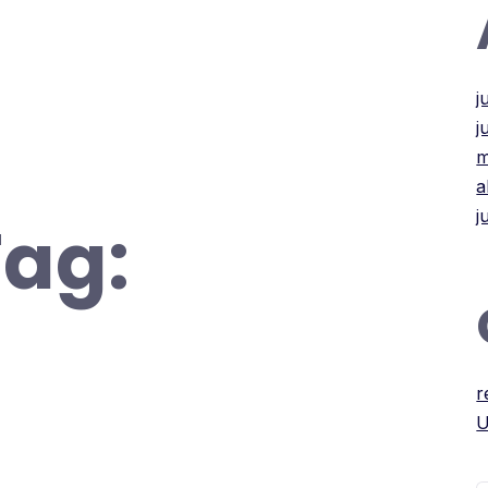
j
j
m
a
j
Tag:
r
U