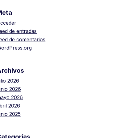
Meta
cceder
eed de entradas
eed de comentarios
ordPress.org
Archivos
ulio 2026
unio 2026
ayo 2026
bril 2026
unio 2025
Categorías