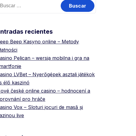
uscar:
ntradas recientes
eep Beep Kasyno online – Metody
łatności
asino Pelican – wersja mobilna i gra na
martfonie
asino LVBet – Nyerőgépek asztali játékok
s élő kaszinó
ové české online casino – hodnocení a
orovnání pro hráče
asino Vox – Sloturi jocuri de masă și
azinou live