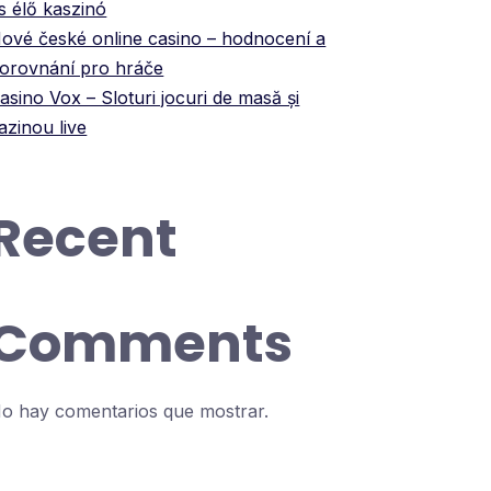
s élő kaszinó
ové české online casino – hodnocení a
orovnání pro hráče
asino Vox – Sloturi jocuri de masă și
azinou live
Recent
Comments
o hay comentarios que mostrar.