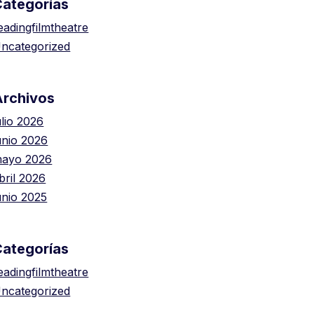
Categorías
eadingfilmtheatre
ncategorized
Archivos
ulio 2026
unio 2026
ayo 2026
bril 2026
unio 2025
Categorías
eadingfilmtheatre
ncategorized