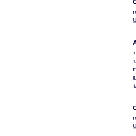
r
U
j
j
m
a
j
r
U