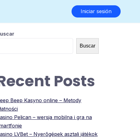
Iniciar sesión
uscar
Buscar
Recent Posts
eep Beep Kasyno online – Metody
łatności
asino Pelican – wersja mobilna i gra na
martfonie
asino LVBet – Nyerőgépek asztali játékok