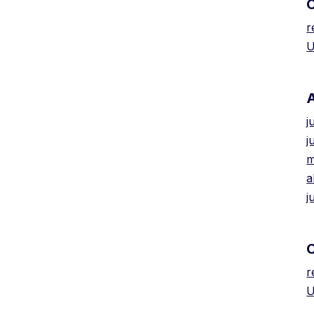
r
U
j
j
m
a
j
r
U