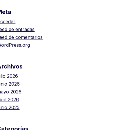
Meta
cceder
eed de entradas
eed de comentarios
ordPress.org
Archivos
ulio 2026
unio 2026
ayo 2026
bril 2026
unio 2025
Categorías