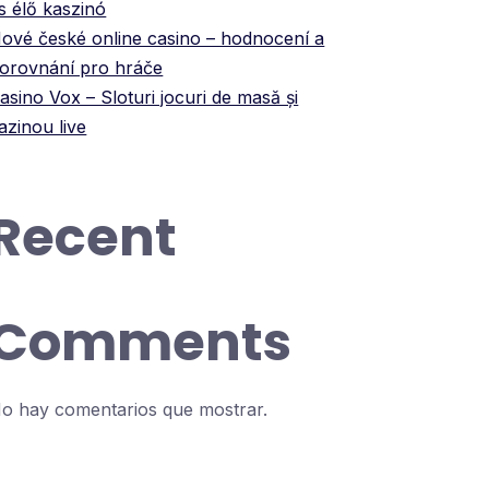
s élő kaszinó
ové české online casino – hodnocení a
orovnání pro hráče
asino Vox – Sloturi jocuri de masă și
azinou live
Recent
Comments
o hay comentarios que mostrar.