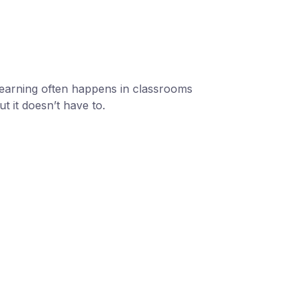
earning often happens in classrooms
ut it doesn’t have to.
1 (24551) 21456871
mobile@number.com