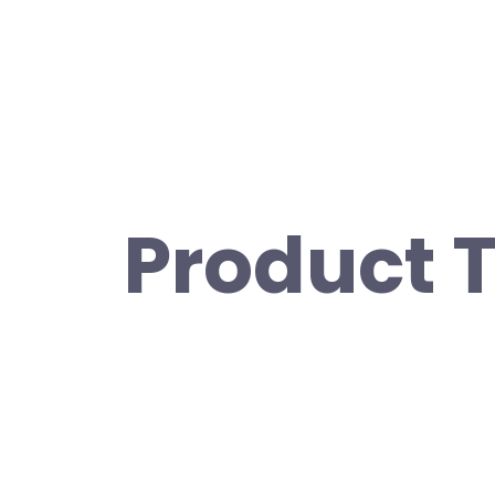
Product 