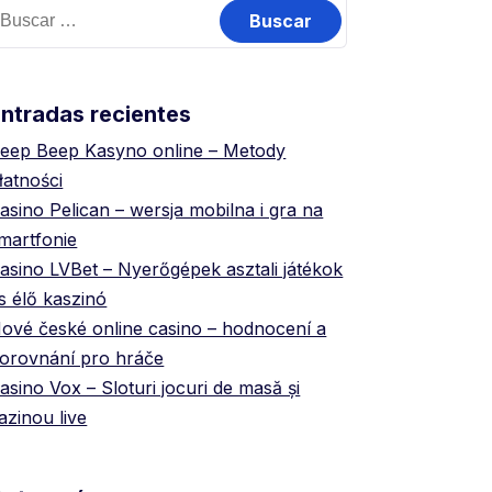
uscar:
ntradas recientes
eep Beep Kasyno online – Metody
łatności
asino Pelican – wersja mobilna i gra na
martfonie
asino LVBet – Nyerőgépek asztali játékok
s élő kaszinó
ové české online casino – hodnocení a
orovnání pro hráče
asino Vox – Sloturi jocuri de masă și
azinou live