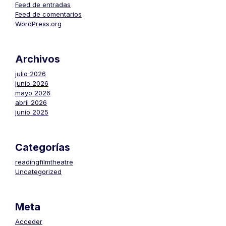
Feed de entradas
Feed de comentarios
WordPress.org
Archivos
julio 2026
junio 2026
mayo 2026
abril 2026
junio 2025
Categorías
readingfilmtheatre
Uncategorized
Meta
Acceder