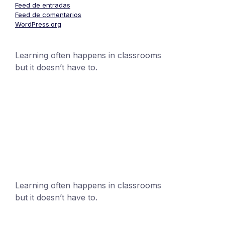
Feed de entradas
Feed de comentarios
WordPress.org
Learning often happens in classrooms
but it doesn’t have to.
+1 (24551) 21456871
mobile@number.com
Learning often happens in classrooms
but it doesn’t have to.