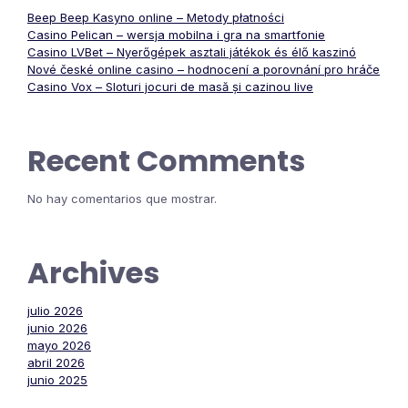
Beep Beep Kasyno online – Metody płatności
Casino Pelican – wersja mobilna i gra na smartfonie
Casino LVBet – Nyerőgépek asztali játékok és élő kaszinó
Nové české online casino – hodnocení a porovnání pro hráče
Casino Vox – Sloturi jocuri de masă și cazinou live
Recent Comments
No hay comentarios que mostrar.
Archives
julio 2026
junio 2026
mayo 2026
abril 2026
junio 2025