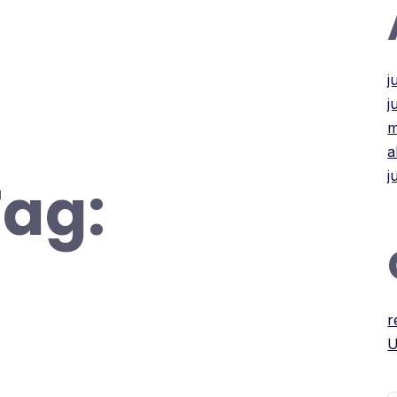
j
j
m
a
j
Tag:
r
U