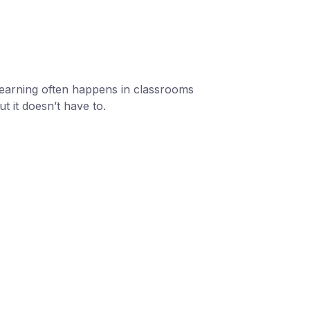
earning often happens in classrooms
ut it doesn’t have to.
1 (24551) 21456871
mobile@number.com