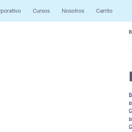
porativo
Cursos
Nosotros
Carrito
B
B
p
C
s
C