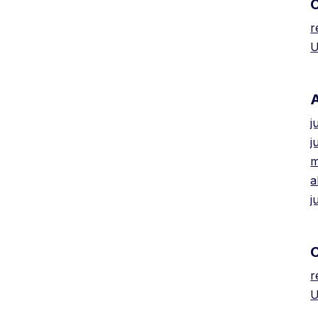
r
U
j
j
m
a
j
r
U