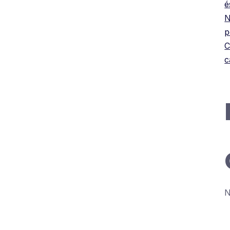
é
N
p
C
c
N