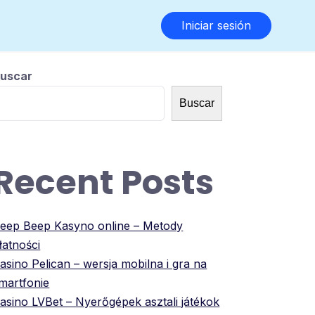
Iniciar sesión
uscar
Buscar
Recent Posts
eep Beep Kasyno online – Metody
łatności
asino Pelican – wersja mobilna i gra na
martfonie
asino LVBet – Nyerőgépek asztali játékok