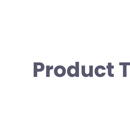
Product 