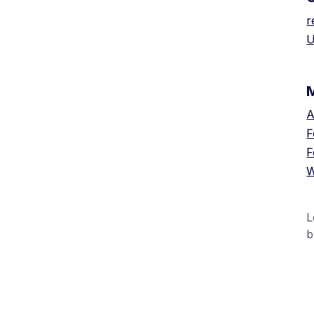
r
U
A
F
F
W
L
b
+