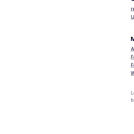
r
U
A
F
F
W
L
b
+