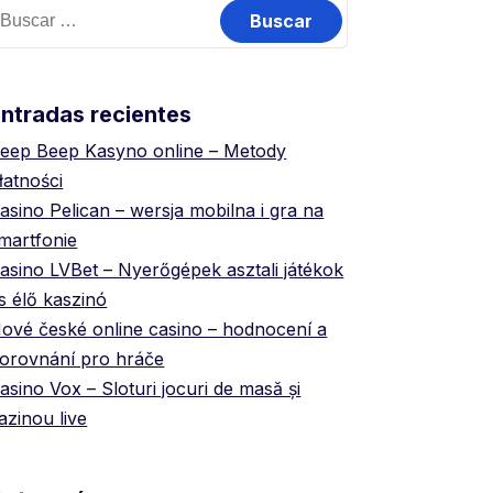
uscar:
ntradas recientes
eep Beep Kasyno online – Metody
łatności
asino Pelican – wersja mobilna i gra na
martfonie
asino LVBet – Nyerőgépek asztali játékok
s élő kaszinó
ové české online casino – hodnocení a
orovnání pro hráče
asino Vox – Sloturi jocuri de masă și
azinou live