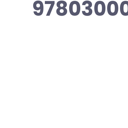
97803000