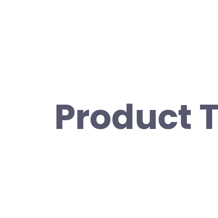
Product 