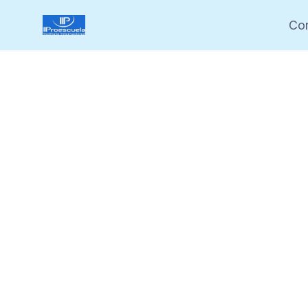
Saltar
Cor
al
contenido