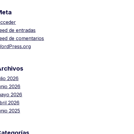
Meta
cceder
eed de entradas
eed de comentarios
ordPress.org
Archivos
ulio 2026
unio 2026
ayo 2026
bril 2026
unio 2025
Categorías