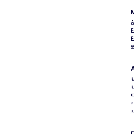
A
F
F
W
j
j
m
a
j