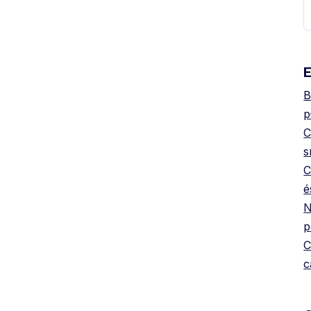
B
E
B
p
C
s
C
é
N
p
C
c