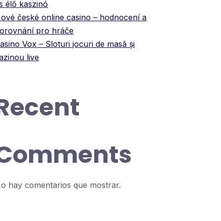
s élő kaszinó
ové české online casino – hodnocení a
orovnání pro hráče
asino Vox – Sloturi jocuri de masă și
azinou live
Recent
Comments
o hay comentarios que mostrar.