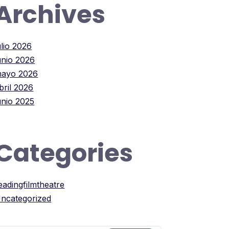
Archives
ulio 2026
unio 2026
ayo 2026
bril 2026
unio 2025
Categories
eadingfilmtheatre
ncategorized