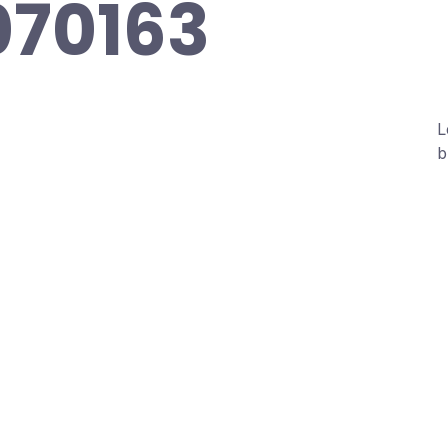
70163
L
b
+