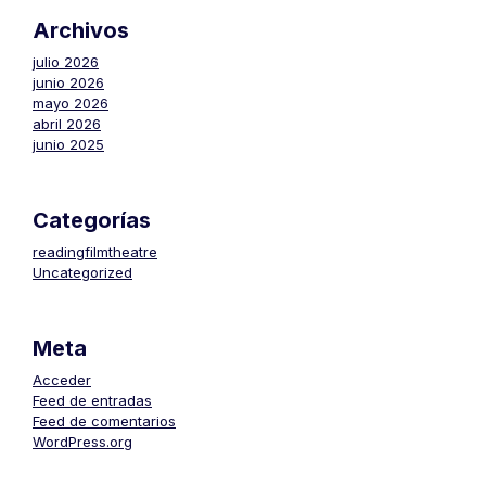
Archivos
julio 2026
junio 2026
mayo 2026
abril 2026
junio 2025
Categorías
readingfilmtheatre
Uncategorized
Meta
Acceder
Feed de entradas
Feed de comentarios
WordPress.org