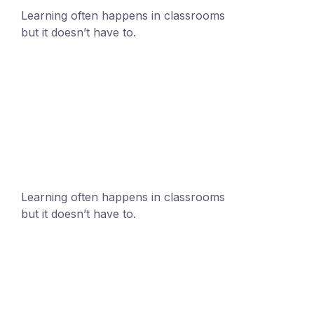
Learning often happens in classrooms
but it doesn’t have to.
+1 (24551) 21456871
mobile@number.com
Learning often happens in classrooms
but it doesn’t have to.
+1 (24551) 21456871
mobile@number.com