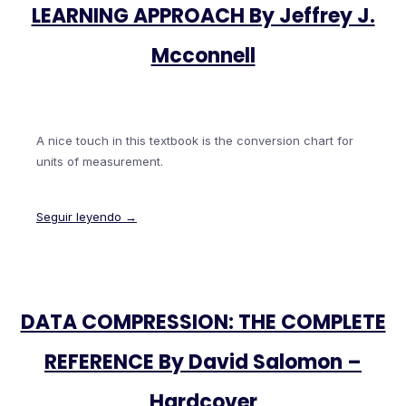
LEARNING APPROACH By Jeffrey J.
Mcconnell
A nice touch in this textbook is the conversion chart for
units of measurement.
Seguir leyendo →
DATA COMPRESSION: THE COMPLETE
REFERENCE By David Salomon –
Hardcover