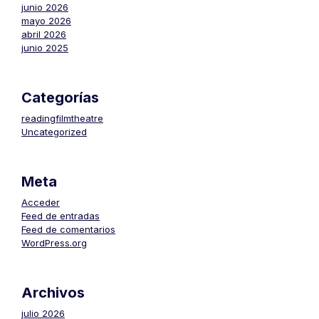
junio 2026
mayo 2026
abril 2026
junio 2025
Categorías
readingfilmtheatre
Uncategorized
Meta
Acceder
Feed de entradas
Feed de comentarios
WordPress.org
Archivos
julio 2026