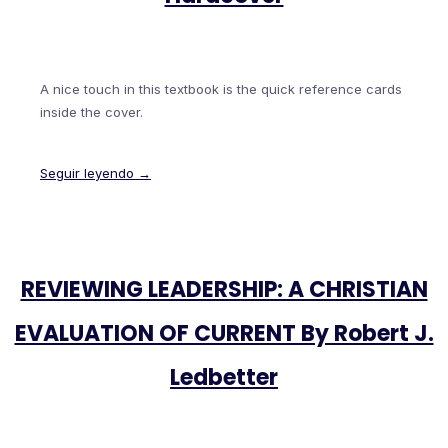
A nice touch in this textbook is the quick reference cards
inside the cover.
Seguir leyendo →
REVIEWING LEADERSHIP: A CHRISTIAN
EVALUATION OF CURRENT By Robert J.
Ledbetter