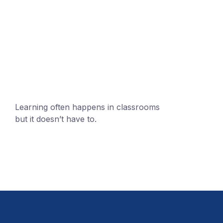
+1 (24551) 21456871
mobile@number.com
Learning often happens in classrooms
but it doesn’t have to.
+1 (24551) 21456871
mobile@number.com