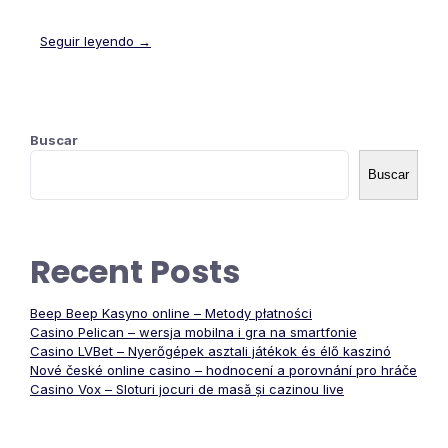
Seguir leyendo →
Buscar
Buscar
Recent Posts
Beep Beep Kasyno online – Metody płatności
Casino Pelican – wersja mobilna i gra na smartfonie
Casino LVBet – Nyerőgépek asztali játékok és élő kaszinó
Nové české online casino – hodnocení a porovnání pro hráče
Casino Vox – Sloturi jocuri de masă și cazinou live