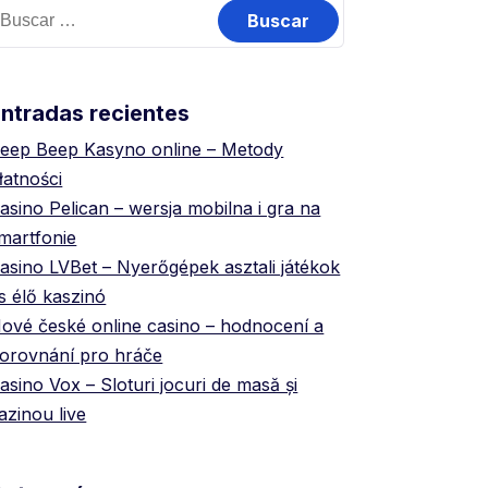
uscar:
ntradas recientes
eep Beep Kasyno online – Metody
łatności
asino Pelican – wersja mobilna i gra na
martfonie
asino LVBet – Nyerőgépek asztali játékok
s élő kaszinó
ové české online casino – hodnocení a
orovnání pro hráče
asino Vox – Sloturi jocuri de masă și
azinou live