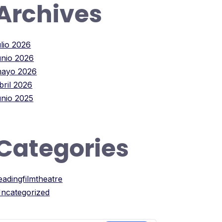
Archives
ulio 2026
unio 2026
ayo 2026
bril 2026
unio 2025
Categories
eadingfilmtheatre
ncategorized