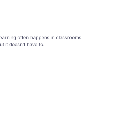
earning often happens in classrooms
ut it doesn’t have to.
1 (24551) 21456871
mobile@number.com