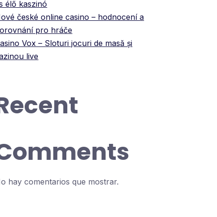
s élő kaszinó
ové české online casino – hodnocení a
orovnání pro hráče
asino Vox – Sloturi jocuri de masă și
azinou live
Recent
Comments
o hay comentarios que mostrar.