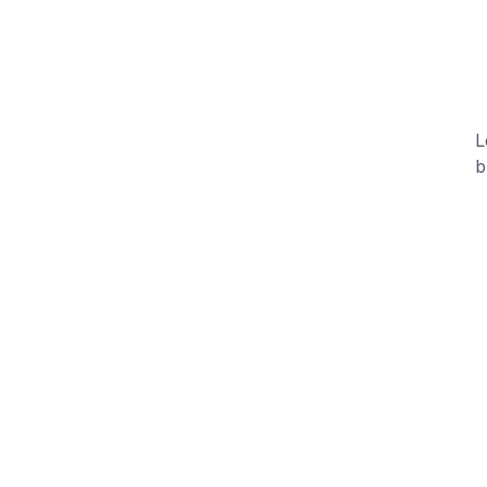
L
b
+