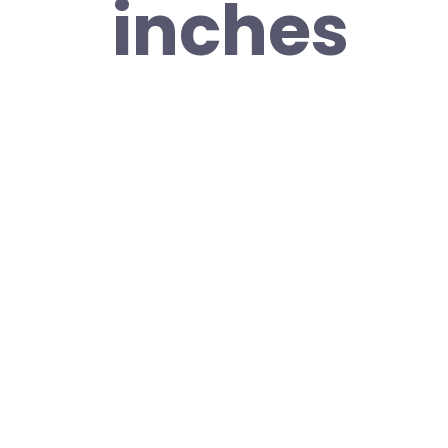
inches