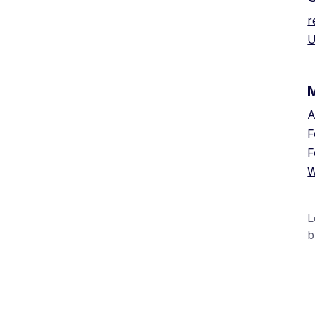
r
U
A
F
F
W
L
b
+