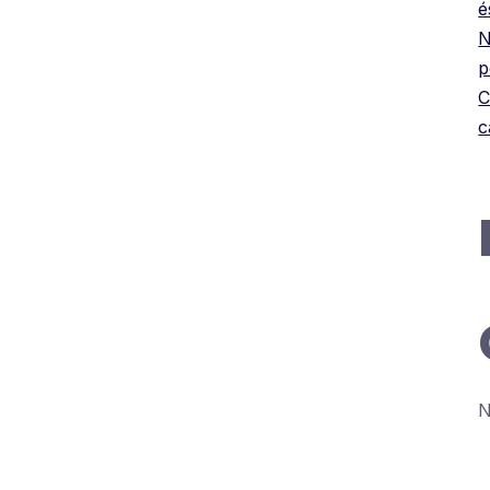
é
N
p
C
c
N