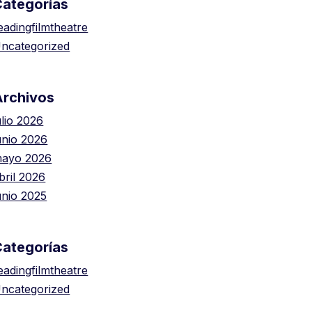
Categorías
eadingfilmtheatre
ncategorized
Archivos
ulio 2026
unio 2026
ayo 2026
bril 2026
unio 2025
Categorías
eadingfilmtheatre
ncategorized