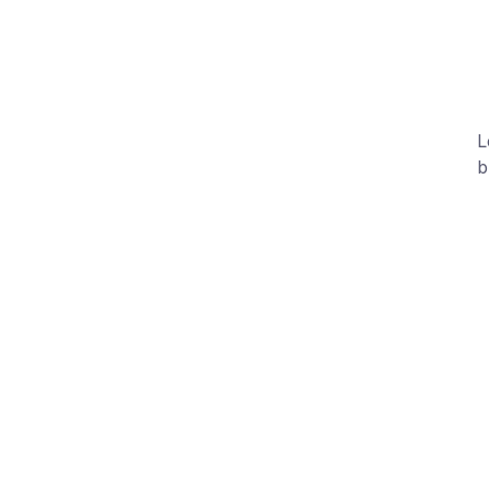
L
b
+