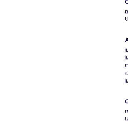
r
U
j
j
m
a
j
r
U