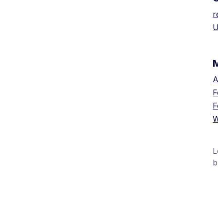
r
U
A
F
F
W
L
b
+