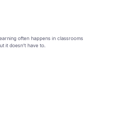
earning often happens in classrooms
ut it doesn’t have to.
1 (24551) 21456871
mobile@number.com