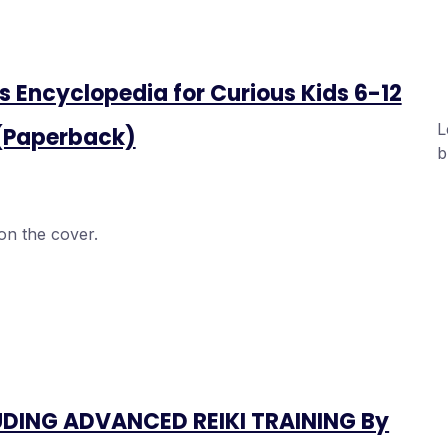
 Encyclopedia for Curious Kids 6-12
L
(Paperback)
b
+
 on the cover.
UDING ADVANCED REIKI TRAINING By