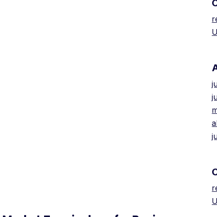
r
U
j
j
m
a
j
r
U