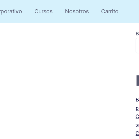
porativo
Cursos
Nosotros
Carrito
B
B
p
C
s
C