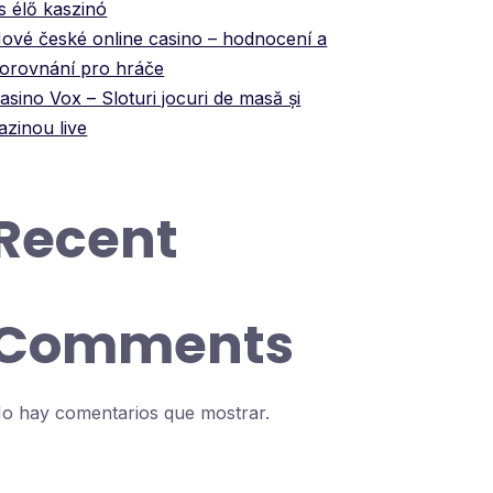
s élő kaszinó
ové české online casino – hodnocení a
orovnání pro hráče
asino Vox – Sloturi jocuri de masă și
azinou live
Recent
Comments
o hay comentarios que mostrar.