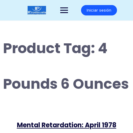
Saltar
al
Iniciar sesión
contenido
Product Tag:
4
Pounds 6 Ounces
Mental Retardation: April 1978