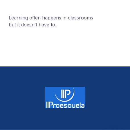
Learning often happens in classrooms
but it doesn’t have to.
+1 (24551) 21456871
mobile@number.com