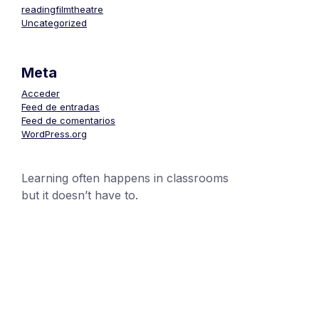
readingfilmtheatre
Uncategorized
Meta
Acceder
Feed de entradas
Feed de comentarios
WordPress.org
Learning often happens in classrooms
but it doesn’t have to.
+1 (24551) 21456871
mobile@number.com