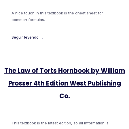
A nice touch in this textbook is the cheat sheet for
common formulas.
Seguir leyendo →
The Law of Torts Hornbook by William
Prosser 4th Edition West Publishing
Co.
This textbook is the latest edition, so all information is