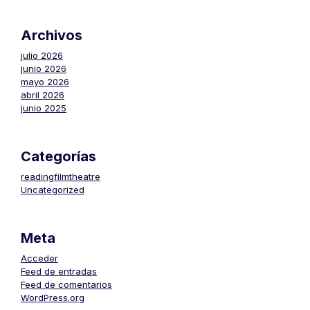
Archivos
julio 2026
junio 2026
mayo 2026
abril 2026
junio 2025
Categorías
readingfilmtheatre
Uncategorized
Meta
Acceder
Feed de entradas
Feed de comentarios
WordPress.org