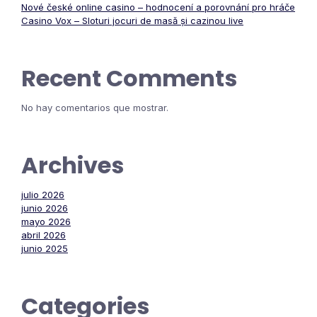
Nové české online casino – hodnocení a porovnání pro hráče
Casino Vox – Sloturi jocuri de masă și cazinou live
Recent Comments
No hay comentarios que mostrar.
Archives
julio 2026
junio 2026
mayo 2026
abril 2026
junio 2025
Categories