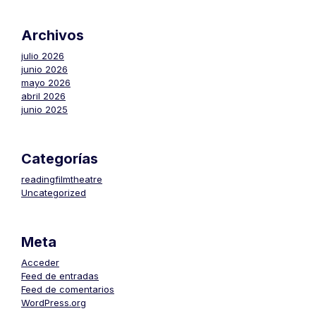
Archivos
julio 2026
junio 2026
mayo 2026
abril 2026
junio 2025
Categorías
readingfilmtheatre
Uncategorized
Meta
Acceder
Feed de entradas
Feed de comentarios
WordPress.org