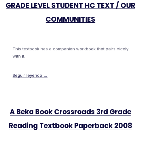
GRADE LEVEL STUDENT HC TEXT / OUR
COMMUNITIES
This textbook has a companion workbook that pairs nicely
with it.
Seguir leyendo →
A Beka Book Crossroads 3rd Grade
Reading Textbook Paperback 2008