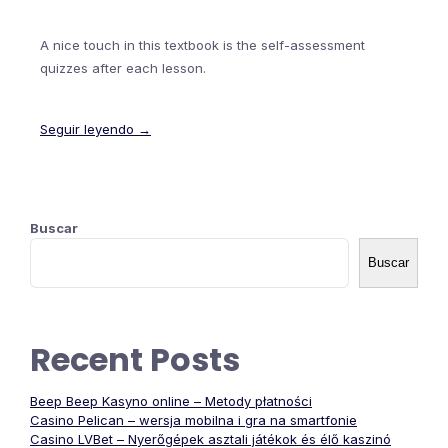
A nice touch in this textbook is the self-assessment
quizzes after each lesson.
Seguir leyendo →
Buscar
Buscar
Recent Posts
Beep Beep Kasyno online – Metody płatności
Casino Pelican – wersja mobilna i gra na smartfonie
Casino LVBet – Nyerőgépek asztali játékok és élő kaszinó