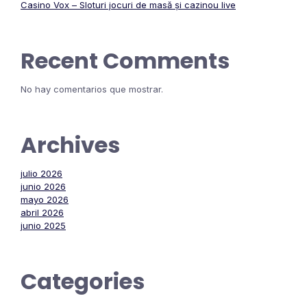
Casino Vox – Sloturi jocuri de masă și cazinou live
Recent Comments
No hay comentarios que mostrar.
Archives
julio 2026
junio 2026
mayo 2026
abril 2026
junio 2025
Categories