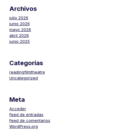
Archivos
julio 2026
junio 2026
mayo 2026
abril 2026
junio 2025
Categorías
readingfilmtheatre
Uncategorized
Meta
Acceder
Feed de entradas
Feed de comentarios
WordPress.org