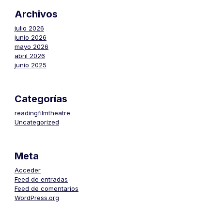
Archivos
julio 2026
junio 2026
mayo 2026
abril 2026
junio 2025
Categorías
readingfilmtheatre
Uncategorized
Meta
Acceder
Feed de entradas
Feed de comentarios
WordPress.org