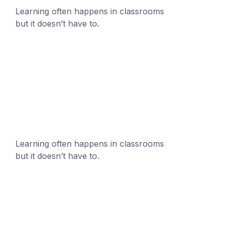
Learning often happens in classrooms
but it doesn’t have to.
+1 (24551) 21456871
mobile@number.com
Learning often happens in classrooms
but it doesn’t have to.
+1 (24551) 21456871
mobile@number.com