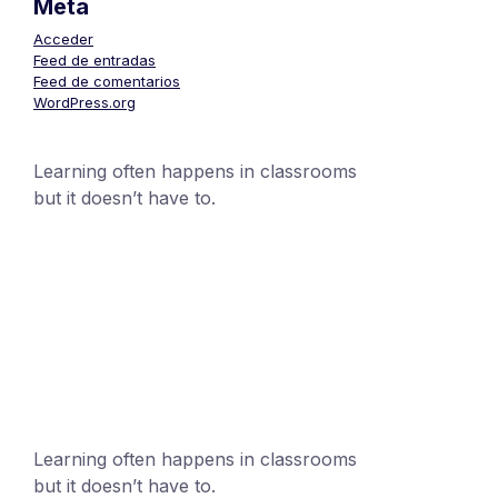
Meta
Acceder
Feed de entradas
Feed de comentarios
WordPress.org
Learning often happens in classrooms
but it doesn’t have to.
+1 (24551) 21456871
mobile@number.com
Learning often happens in classrooms
but it doesn’t have to.