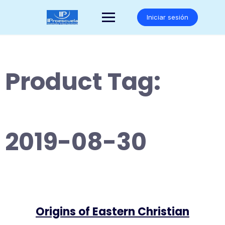
Saltar
al
Iniciar sesión
contenido
Product Tag:
2019-08-30
Origins of Eastern Christian