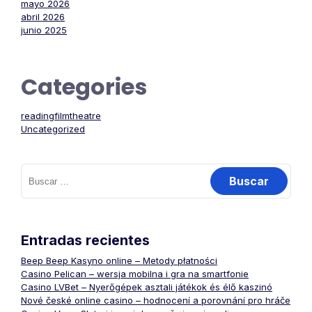
mayo 2026
abril 2026
junio 2025
Categories
readingfilmtheatre
Uncategorized
Buscar:
Entradas recientes
Beep Beep Kasyno online – Metody płatności
Casino Pelican – wersja mobilna i gra na smartfonie
Casino LVBet – Nyerőgépek asztali játékok és élő kaszinó
Nové české online casino – hodnocení a porovnání pro hráče