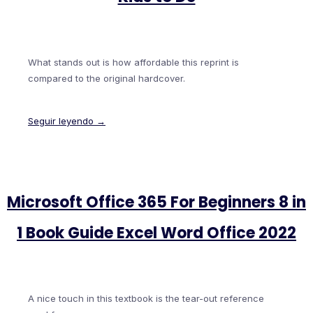
What stands out is how affordable this reprint is
compared to the original hardcover.
Seguir leyendo →
Microsoft Office 365 For Beginners 8 in
1 Book Guide Excel Word Office 2022
A nice touch in this textbook is the tear-out reference