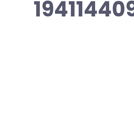
19411440