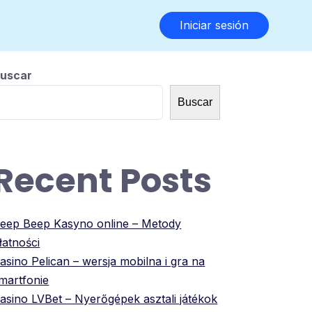
Iniciar sesión
uscar
Buscar
Recent Posts
eep Beep Kasyno online – Metody
łatności
asino Pelican – wersja mobilna i gra na
martfonie
asino LVBet – Nyerőgépek asztali játékok