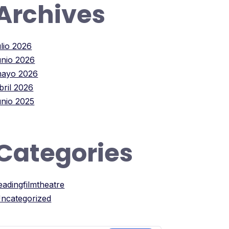
Archives
ulio 2026
unio 2026
ayo 2026
bril 2026
unio 2025
Categories
eadingfilmtheatre
ncategorized