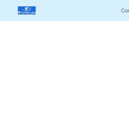
Saltar
Cor
al
contenido