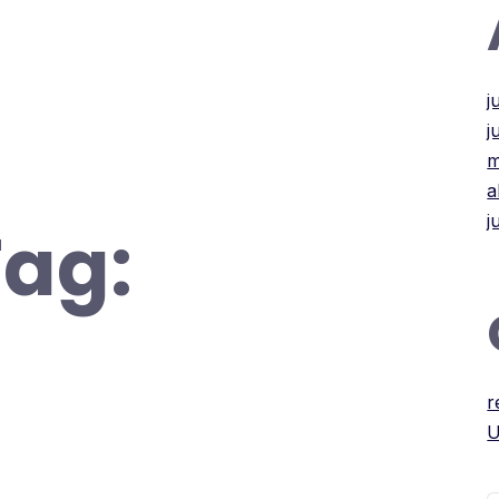
j
j
m
a
j
Tag:
r
U