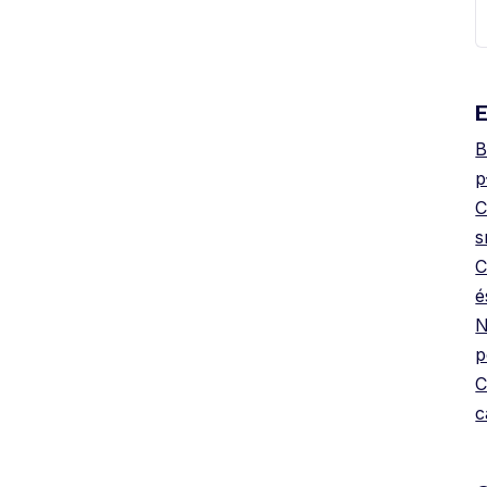
B
E
B
p
C
s
C
é
N
p
C
c