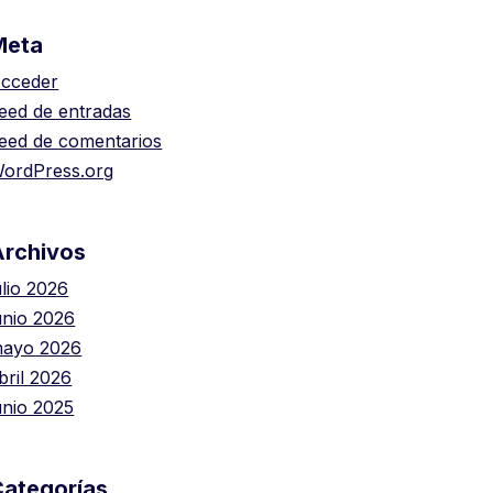
Meta
cceder
eed de entradas
eed de comentarios
ordPress.org
Archivos
ulio 2026
unio 2026
ayo 2026
bril 2026
unio 2025
Categorías