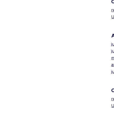
r
U
j
j
m
a
j
r
U