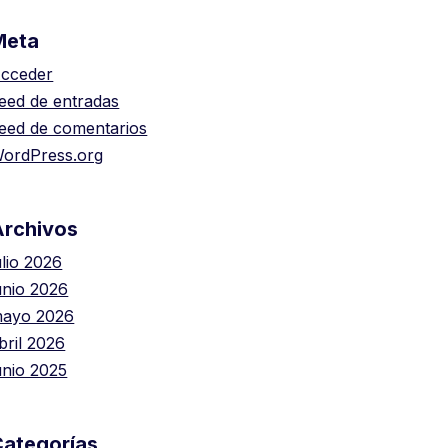
Meta
cceder
eed de entradas
eed de comentarios
ordPress.org
Archivos
ulio 2026
unio 2026
ayo 2026
bril 2026
unio 2025
Categorías