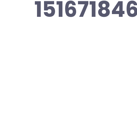
151671846