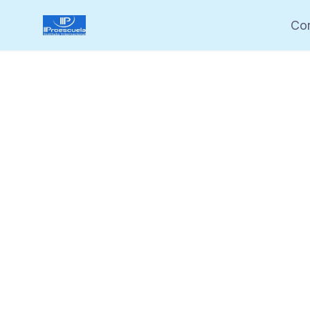
Saltar
Cor
al
contenido