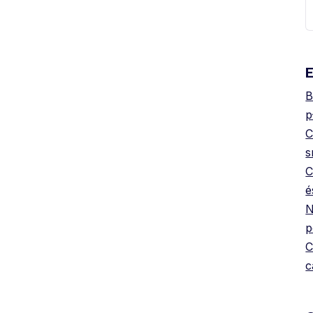
B
E
B
p
C
s
C
é
N
p
C
c