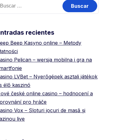
uscar:
ntradas recientes
eep Beep Kasyno online – Metody
łatności
asino Pelican – wersja mobilna i gra na
martfonie
asino LVBet – Nyerőgépek asztali játékok
s élő kaszinó
ové české online casino – hodnocení a
orovnání pro hráče
asino Vox – Sloturi jocuri de masă și
azinou live