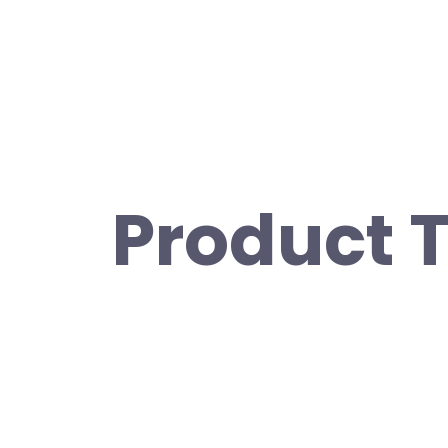
Product 