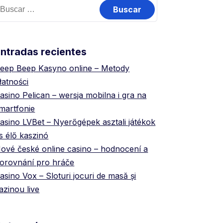
uscar:
ntradas recientes
eep Beep Kasyno online – Metody
łatności
asino Pelican – wersja mobilna i gra na
martfonie
asino LVBet – Nyerőgépek asztali játékok
s élő kaszinó
ové české online casino – hodnocení a
orovnání pro hráče
asino Vox – Sloturi jocuri de masă și
azinou live