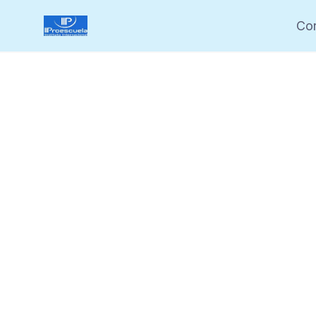
Saltar
Cor
al
contenido