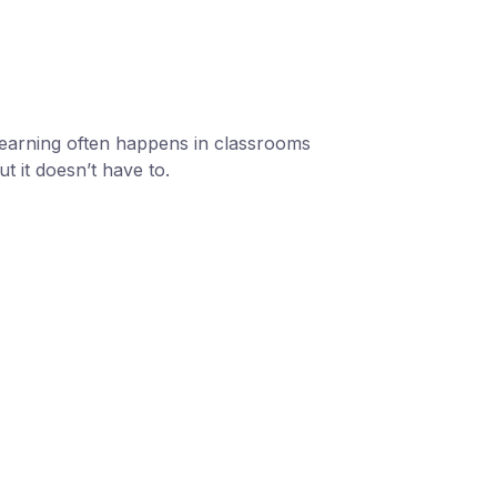
earning often happens in classrooms
ut it doesn’t have to.
1 (24551) 21456871
mobile@number.com