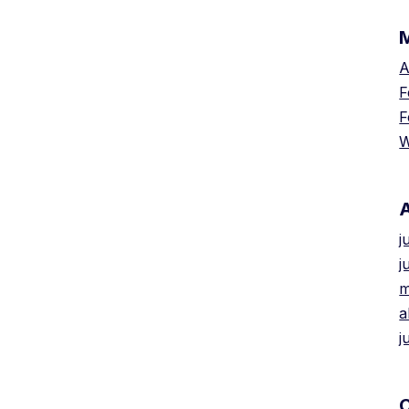
A
F
F
W
j
j
m
a
j