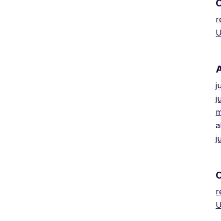
r
U
j
j
m
a
j
r
U