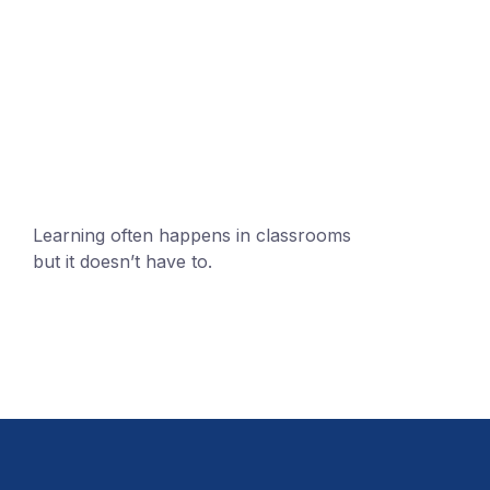
+1 (24551) 21456871
mobile@number.com
Learning often happens in classrooms
but it doesn’t have to.
+1 (24551) 21456871
mobile@number.com