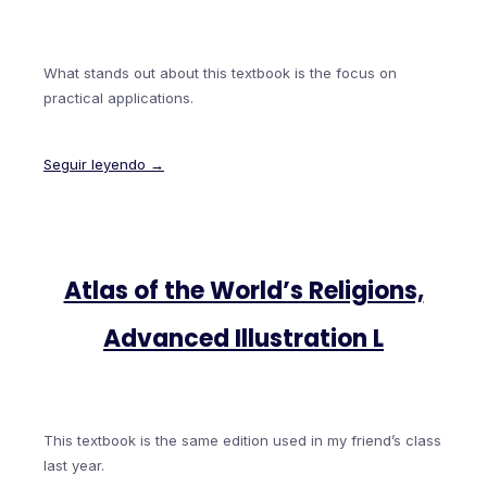
What stands out about this textbook is the focus on
practical applications.
Seguir leyendo →
Atlas of the World’s Religions,
Advanced Illustration L
This textbook is the same edition used in my friend’s class
last year.