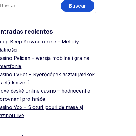
uscar:
ntradas recientes
eep Beep Kasyno online – Metody
łatności
asino Pelican – wersja mobilna i gra na
martfonie
asino LVBet – Nyerőgépek asztali játékok
s élő kaszinó
ové české online casino – hodnocení a
orovnání pro hráče
asino Vox – Sloturi jocuri de masă și
azinou live