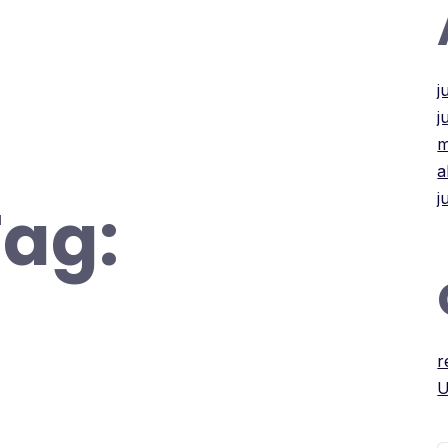
j
j
m
a
j
Tag:
r
U