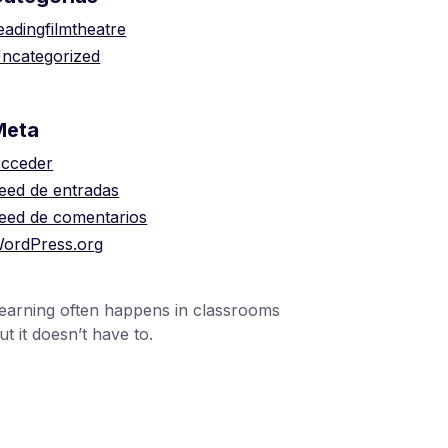
eadingfilmtheatre
ncategorized
Meta
cceder
eed de entradas
eed de comentarios
ordPress.org
earning often happens in classrooms
ut it doesn’t have to.
1 (24551) 21456871
mobile@number.com