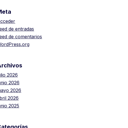
Meta
cceder
eed de entradas
eed de comentarios
ordPress.org
Archivos
ulio 2026
unio 2026
ayo 2026
bril 2026
unio 2025
Categorías