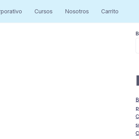
porativo
Cursos
Nosotros
Carrito
B
B
p
C
s
C