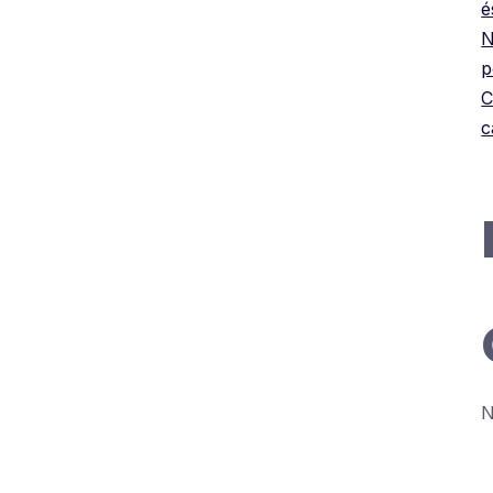
é
N
p
C
c
N