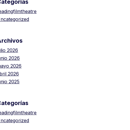
Categorías
eadingfilmtheatre
ncategorized
Archivos
ulio 2026
unio 2026
ayo 2026
bril 2026
unio 2025
Categorías
eadingfilmtheatre
ncategorized