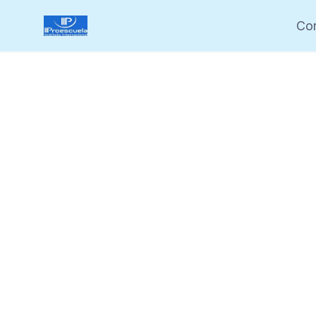
Saltar
Cor
al
contenido