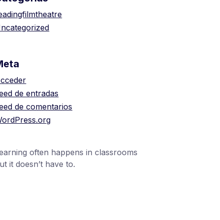
eadingfilmtheatre
ncategorized
Meta
cceder
eed de entradas
eed de comentarios
ordPress.org
earning often happens in classrooms
ut it doesn’t have to.
1 (24551) 21456871
mobile@number.com