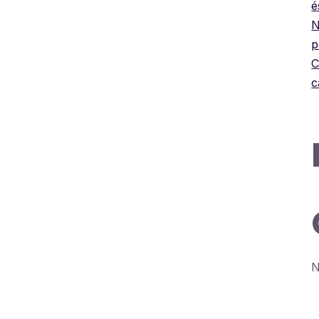
é
N
p
C
c
N