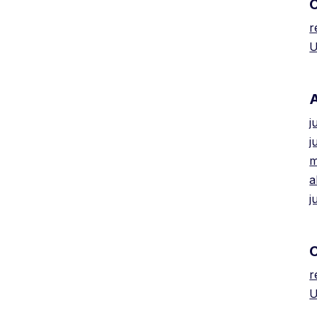
r
U
j
j
m
a
j
r
U