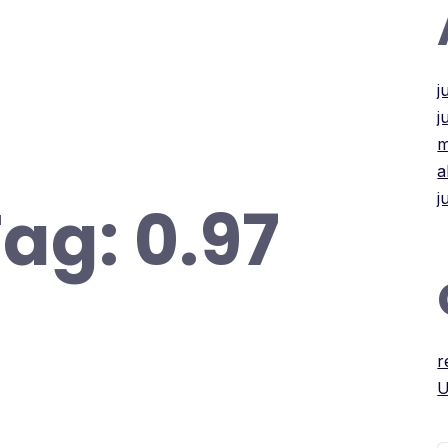
j
j
m
a
j
Tag:
0.97
r
U