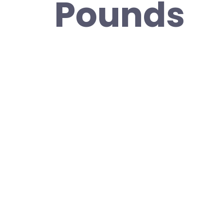
Pounds