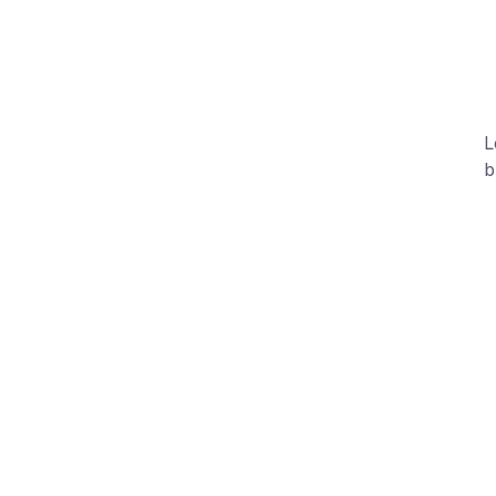
L
b
+