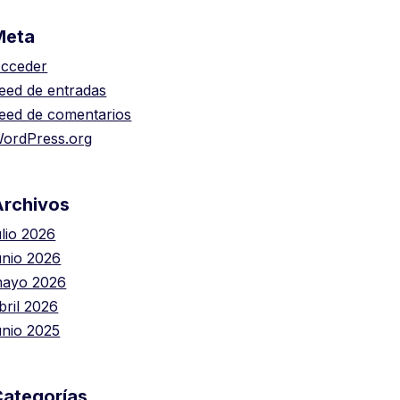
Meta
cceder
eed de entradas
eed de comentarios
ordPress.org
Archivos
ulio 2026
unio 2026
ayo 2026
bril 2026
unio 2025
Categorías