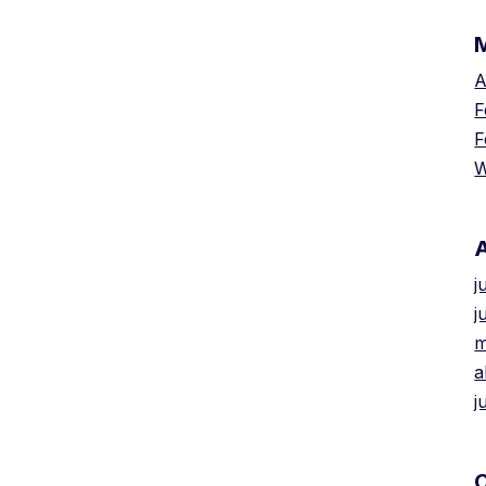
A
F
F
W
j
j
m
a
j