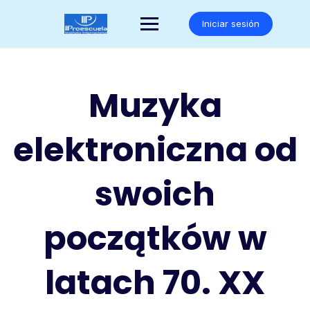
Saltar
al
Iniciar sesión
contenido
Muzyka
elektroniczna od
swoich
początków w
latach 70. XX