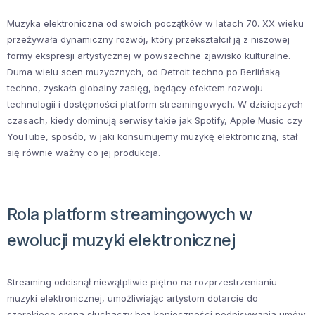
Muzyka elektroniczna od swoich początków w latach 70. XX wieku
przeżywała dynamiczny rozwój, który przekształcił ją z niszowej
formy ekspresji artystycznej w powszechne zjawisko kulturalne.
Duma wielu scen muzycznych, od Detroit techno po Berlińską
techno, zyskała globalny zasięg, będący efektem rozwoju
technologii i dostępności platform streamingowych. W dzisiejszych
czasach, kiedy dominują serwisy takie jak Spotify, Apple Music czy
YouTube, sposób, w jaki konsumujemy muzykę elektroniczną, stał
się równie ważny co jej produkcja.
Rola platform streamingowych w
ewolucji muzyki elektronicznej
Streaming odcisnął niewątpliwie piętno na rozprzestrzenianiu
muzyki elektronicznej, umożliwiając artystom dotarcie do
szerokiego grona słuchaczy bez konieczności podpisywania umów