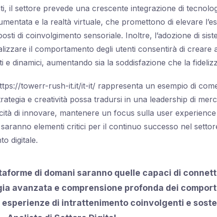
, il settore prevede una crescente integrazione di tecnolo
umentata e la realtà virtuale, che promettono di elevare l’e
posti di coinvolgimento sensoriale. Inoltre, l’adozione di siste
nalizzare il comportamento degli utenti consentirà di creare 
i e dinamici, aumentando sia la soddisfazione che la fideliz
tps://towerr-rush-it.it/it-it/ rappresenta un esempio di com
trategia e creatività possa tradursi in una leadership di merca
cità di innovare, mantenere un focus sulla user experience e
aranno elementi critici per il continuo successo nel settor
to digitale.
taforme di domani saranno quelle capaci di connet
gia avanzata e comprensione profonda dei comport
esperienze di intrattenimento coinvolgenti e sosten