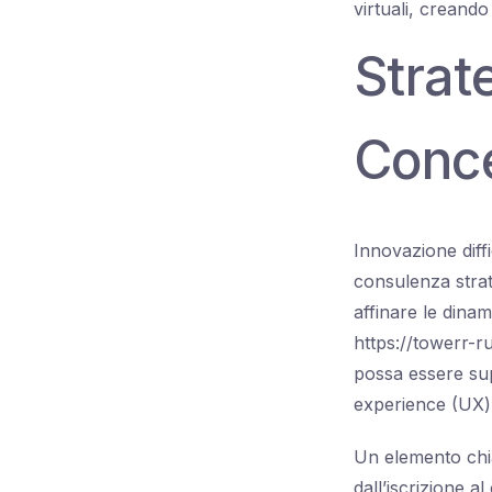
virtuali, creando
Strat
Conce
Innovazione diff
consulenza strate
affinare le dinam
https://towerr-ru
possa essere sup
experience (UX) 
Un elemento chia
dall’iscrizione 