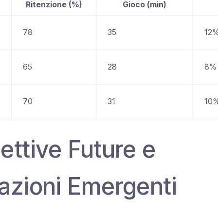
Ritenzione (%)
Gioco (min)
78
35
12
65
28
8%
70
31
10
ettive Future e
azioni Emergenti