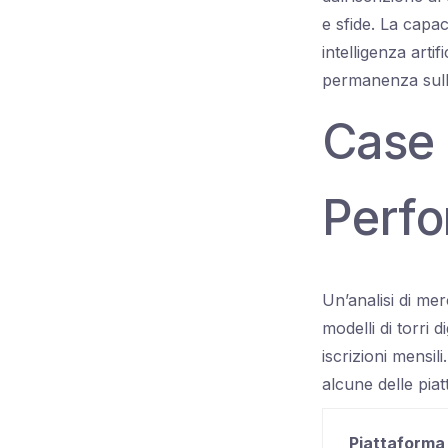
e sfide. La capac
intelligenza arti
permanenza sull
Case 
Perfo
Un’analisi di me
modelli di torri
iscrizioni mensil
alcune delle pia
Piattaforma