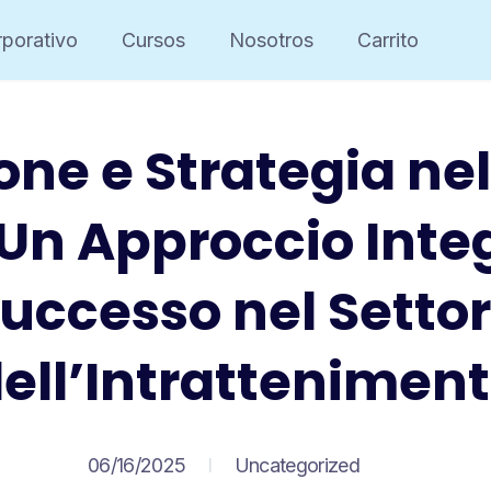
porativo
Cursos
Nosotros
Carrito
ne e Strategia nell
 Un Approccio Integ
uccesso nel Setto
ell’Intrattenimen
06/16/2025
Uncategorized