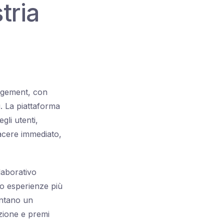
tria
gagement, con
g. La piattaforma
gli utenti,
iacere immediato,
laborativo
no esperienze più
entano un
zione e premi