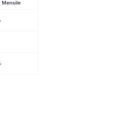
Mensile
%
%