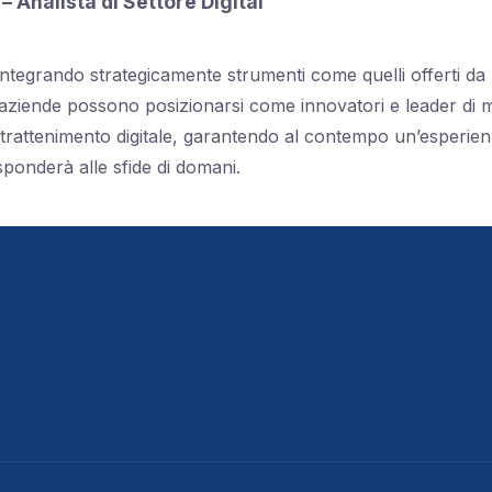
– Analista di Settore Digital
integrando strategicamente strumenti come quelli offerti da 
, le aziende possono posizionarsi come innovatori e leader di
trattenimento digitale, garantendo al contempo un’esperie
sponderà alle sfide di domani.