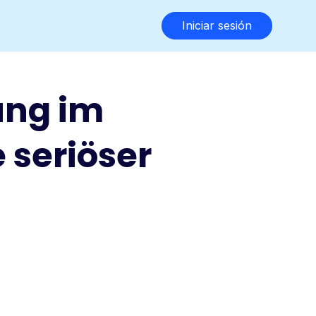
Iniciar sesión
ung im
e seriöser