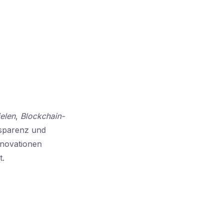
elen
,
Blockchain-
nsparenz und
Innovationen
t.