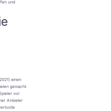
effen und
ie
2021) einen
ielen gemacht.
Spieler vor
ner Anbieter
ertvolle