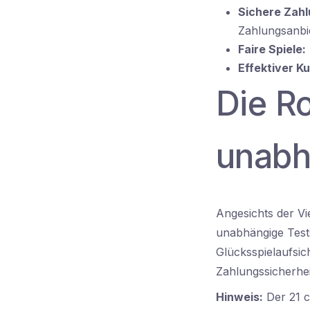
Sichere Zah
Zahlungsanbie
Faire Spiele:
Effektiver K
Die Ro
unabh
Angesichts der Vie
unabhängige Test
Glücksspielaufsic
Zahlungssicherhe
Hinweis:
Der 21 ca