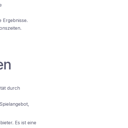
e
e Ergebnisse.
onszeiten.
en
ität durch
Spielangebot,
ieter. Es ist eine