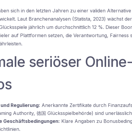
ben sich in den letzten Jahren zu einer validen Alternative
wickelt. Laut Branchenanalysen (Statista, 2023) wächst de
Glücksspiele jährlich um durchschnittlich 12 %. Dieser B
pieler auf Plattformen setzen, die Verantwortung, Fairness 
hrleisten.
ale seriöser Online
os
 und Regulierung:
Anerkannte Zertifikate durch Finanzauf
aming Authority, 德国 Glücksspielbehörde) sind unerlässlich
e Geschäftsbedingungen:
Klare Angaben zu Bonusbedin
chtlinien.