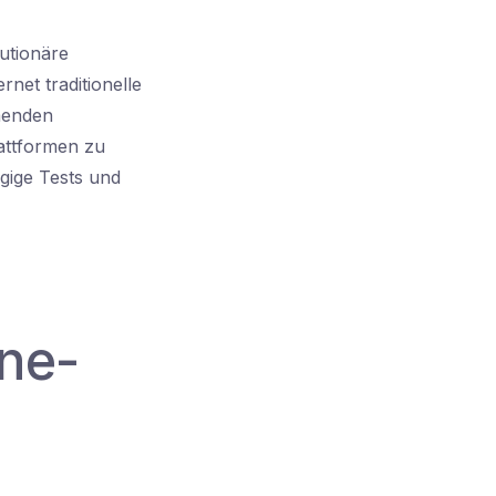
lutionäre
net traditionelle
menden
lattformen zu
gige Tests und
ine-