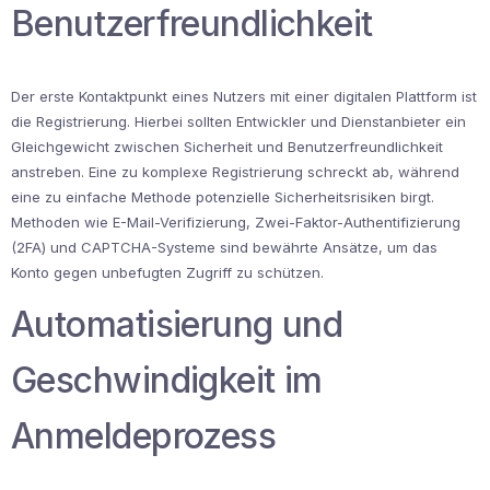
Benutzerfreundlichkeit
Der erste Kontaktpunkt eines Nutzers mit einer digitalen Plattform ist
die Registrierung. Hierbei sollten Entwickler und Dienstanbieter ein
Gleichgewicht zwischen Sicherheit und Benutzerfreundlichkeit
anstreben. Eine zu komplexe Registrierung schreckt ab, während
eine zu einfache Methode potenzielle Sicherheitsrisiken birgt.
Methoden wie E-Mail-Verifizierung, Zwei-Faktor-Authentifizierung
(2FA) und CAPTCHA-Systeme sind bewährte Ansätze, um das
Konto gegen unbefugten Zugriff zu schützen.
Automatisierung und
Geschwindigkeit im
Anmeldeprozess