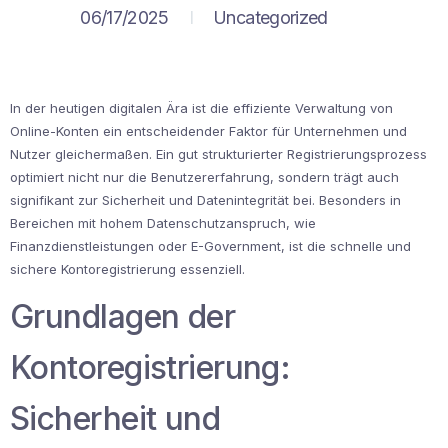
06/17/2025
Uncategorized
In der heutigen digitalen Ära ist die effiziente Verwaltung von
Online-Konten ein entscheidender Faktor für Unternehmen und
Nutzer gleichermaßen. Ein gut strukturierter Registrierungsprozess
optimiert nicht nur die Benutzererfahrung, sondern trägt auch
signifikant zur Sicherheit und Datenintegrität bei. Besonders in
Bereichen mit hohem Datenschutzanspruch, wie
Finanzdienstleistungen oder E-Government, ist die schnelle und
sichere Kontoregistrierung essenziell.
Grundlagen der
Kontoregistrierung:
Sicherheit und