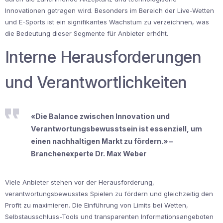
Innovationen getragen wird. Besonders im Bereich der Live-Wetten
und E-Sports ist ein signifikantes Wachstum zu verzeichnen, was
die Bedeutung dieser Segmente für Anbieter erhöht.
Interne Herausforderungen
und Verantwortlichkeiten
«Die Balance zwischen Innovation und
Verantwortungsbewusstsein ist essenziell, um
einen nachhaltigen Markt zu fördern.» –
Branchenexperte Dr. Max Weber
Viele Anbieter stehen vor der Herausforderung,
verantwortungsbewusstes Spielen zu fördern und gleichzeitig den
Profit zu maximieren. Die Einführung von Limits bei Wetten,
Selbstausschluss-Tools und transparenten Informationsangeboten