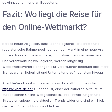
gewinnt zunehmend an Bedeutung.
Fazit: Wo liegt die Reise für
den Online-Wettmarkt?
Bereits heute zeigt sich, dass technologische Fortschritte und
regulatorische Rahmenbedingungen den Markt in eine neue Ära
führen. Anbieter, die in sichere, innovative Lösungen investieren
und verantwortungsvoll agieren, werden langfristig
Wettbewerbsvorteile erlangen. Für Verbraucher bedeutet dies mehr
Transparenz, Sicherheit und Unterhaltung auf höchstem Niveau.
Abschließend lässt sich sagen, dass die Plattform, die unter
https://1xbet-de.de/
zu finden ist, einer der aktuellen Akteure im
europäischen Online-Wettgeschäft ist. Ihre Entwicklungen und
Strategien spiegeln die aktuellen Trends wider und sind ein Blick in
die zukünftige Richtung des Marktes.