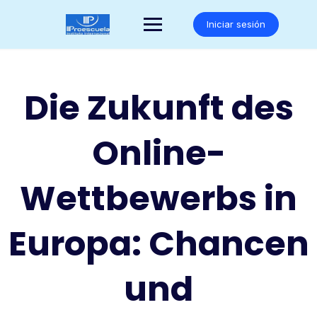
Saltar
al
Iniciar sesión
contenido
Die Zukunft des
Online-
Wettbewerbs in
Europa: Chancen
und