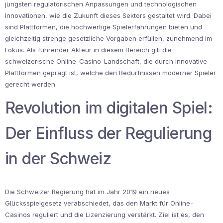
jüngsten regulatorischen Anpassungen und technologischen
Innovationen, wie die Zukunft dieses Sektors gestaltet wird. Dabei
sind Plattformen, die hochwertige Spielerfahrungen bieten und
gleichzeitig strenge gesetzliche Vorgaben erfüllen, zunehmend im
Fokus. Als führender Akteur in diesem Bereich gilt die
schweizerische Online-Casino-Landschaft, die durch innovative
Plattformen geprägt ist, welche den Bedürfnissen moderner Spieler
gerecht werden.
Revolution im digitalen Spiel:
Der Einfluss der Regulierung
in der Schweiz
Die Schweizer Regierung hat im Jahr 2019 ein neues
Glücksspielgesetz verabschiedet, das den Markt für Online-
Casinos reguliert und die Lizenzierung verstärkt. Ziel ist es, den