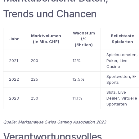
Trends und Chancen
Wachstum
Marktvolumen
Beliebteste
Jahr
(%
(in Mio. CHF)
Spielarten
jährlich)
Spielautomaten,
2021
200
12%
Poker, Live-
Casino
Sportwetten, E-
2022
225
12,5%
Sports
Slots, Live
2023
250
11,1%
Dealer, Virtuelle
Sportarten
Quelle: Marktanalyse Swiss Gaming Association 2023
Verantwortungsvolles