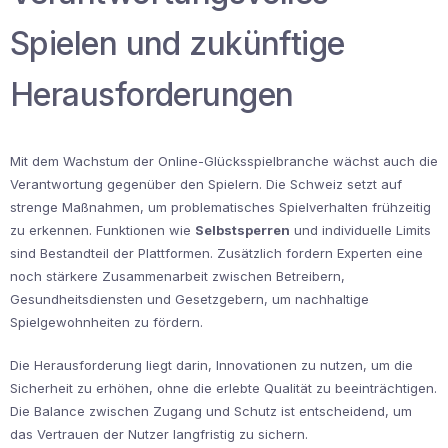
Spielen und zukünftige
Herausforderungen
Mit dem Wachstum der Online-Glücksspielbranche wächst auch die
Verantwortung gegenüber den Spielern. Die Schweiz setzt auf
strenge Maßnahmen, um problematisches Spielverhalten frühzeitig
zu erkennen. Funktionen wie
Selbstsperren
und individuelle Limits
sind Bestandteil der Plattformen. Zusätzlich fordern Experten eine
noch stärkere Zusammenarbeit zwischen Betreibern,
Gesundheitsdiensten und Gesetzgebern, um nachhaltige
Spielgewohnheiten zu fördern.
Die Herausforderung liegt darin, Innovationen zu nutzen, um die
Sicherheit zu erhöhen, ohne die erlebte Qualität zu beeinträchtigen.
Die Balance zwischen Zugang und Schutz ist entscheidend, um
das Vertrauen der Nutzer langfristig zu sichern.