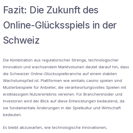
Fazit: Die Zukunft des
Online-Glücksspiels in der
Schweiz
Die Kombination aus regulatorischer Strenge, technologischer
Innovation und wachsendem Marktvolumen deutet darauf hin, dass
die Schweizer Online-Glücksspielbranche auf einem stabilen
Wachstumspfad ist. Plattformen wie wintails casino spielen sind
Musterbeispiele für Anbieter, die verantwortungsvolles Spielen mit
erstklassigem Nutzererlebnis vereinen. Für Brancheninsider und
Investoren wird der Blick auf diese Entwicklungen bedeutend, da
sie fundamentale Änderungen in der Spielkultur und Wirtschaft
bedeuten.
Es bleibt abzuwarten, wie technologische Innovationen,