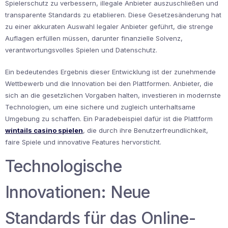
Spielerschutz zu verbessern, illegale Anbieter auszuschließen und
transparente Standards zu etablieren. Diese Gesetzesänderung hat
zu einer akkuraten Auswahl legaler Anbieter geführt, die strenge
Auflagen erfüllen müssen, darunter finanzielle Solvenz,
verantwortungsvolles Spielen und Datenschutz.
Ein bedeutendes Ergebnis dieser Entwicklung ist der zunehmende
Wettbewerb und die Innovation bei den Plattformen. Anbieter, die
sich an die gesetzlichen Vorgaben halten, investieren in modernste
Technologien, um eine sichere und zugleich unterhaltsame
Umgebung zu schaffen. Ein Paradebeispiel dafür ist die Plattform
wintails casino spielen
, die durch ihre Benutzerfreundlichkeit,
faire Spiele und innovative Features hervorsticht.
Technologische
Innovationen: Neue
Standards für das Online-