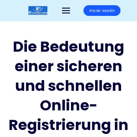
Saltar
al
Iniciar sesión
contenido
Die Bedeutung
einer sicheren
und schnellen
Online-
Registrierung in