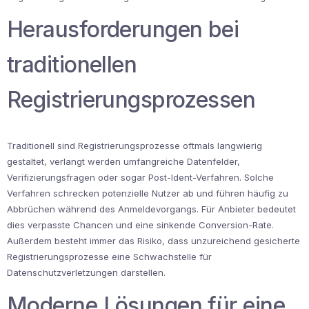
Herausforderungen bei
traditionellen
Registrierungsprozessen
Traditionell sind Registrierungsprozesse oftmals langwierig
gestaltet, verlangt werden umfangreiche Datenfelder,
Verifizierungsfragen oder sogar Post-Ident-Verfahren. Solche
Verfahren schrecken potenzielle Nutzer ab und führen häufig zu
Abbrüchen während des Anmeldevorgangs. Für Anbieter bedeutet
dies verpasste Chancen und eine sinkende Conversion-Rate.
Außerdem besteht immer das Risiko, dass unzureichend gesicherte
Registrierungsprozesse eine Schwachstelle für
Datenschutzverletzungen darstellen.
Moderne Lösungen für eine