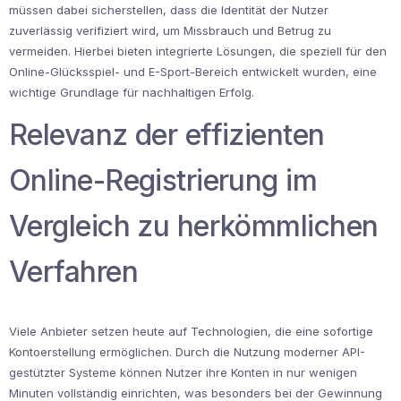
müssen dabei sicherstellen, dass die Identität der Nutzer
zuverlässig verifiziert wird, um Missbrauch und Betrug zu
vermeiden. Hierbei bieten integrierte Lösungen, die speziell für den
Online-Glücksspiel- und E-Sport-Bereich entwickelt wurden, eine
wichtige Grundlage für nachhaltigen Erfolg.
Relevanz der effizienten
Online-Registrierung im
Vergleich zu herkömmlichen
Verfahren
Viele Anbieter setzen heute auf Technologien, die eine sofortige
Kontoerstellung ermöglichen. Durch die Nutzung moderner API-
gestützter Systeme können Nutzer ihre Konten in nur wenigen
Minuten vollständig einrichten, was besonders bei der Gewinnung