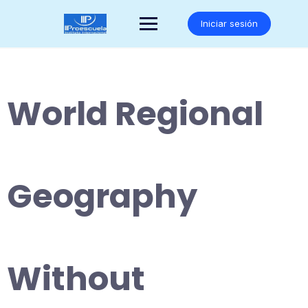
Saltar
al
Iniciar sesión
contenido
World Regional
Geography
Without