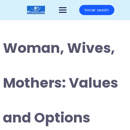
Saltar
al
Iniciar sesión
contenido
Woman, Wives,
Mothers: Values
and Options