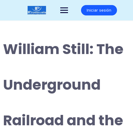
Saltar
al
Iniciar sesión
contenido
William Still: The
Underground
Railroad and the