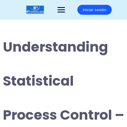
Saltar
al
Iniciar sesión
contenido
Understanding
Statistical
Process Control –