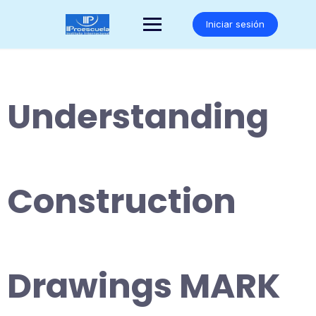
Saltar
al
Iniciar sesión
contenido
Understanding
Construction
Drawings MARK