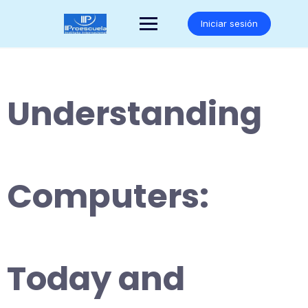
Saltar
al
Iniciar sesión
contenido
Understanding
Computers:
Today and