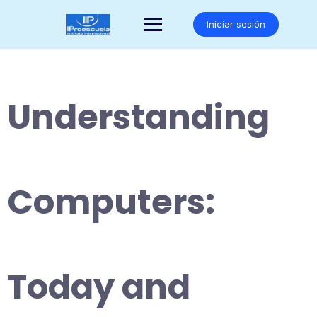
Saltar
al
Iniciar sesión
contenido
Understanding
Computers:
Today and