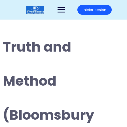
Saltar
al
Iniciar sesión
contenido
Truth and
Method
(Bloomsbury