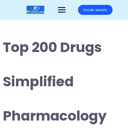
Saltar
al
Iniciar sesión
contenido
Top 200 Drugs
Simplified
Pharmacology