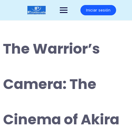
Saltar
al
Iniciar sesión
contenido
The Warrior’s
Camera: The
Cinema of Akira